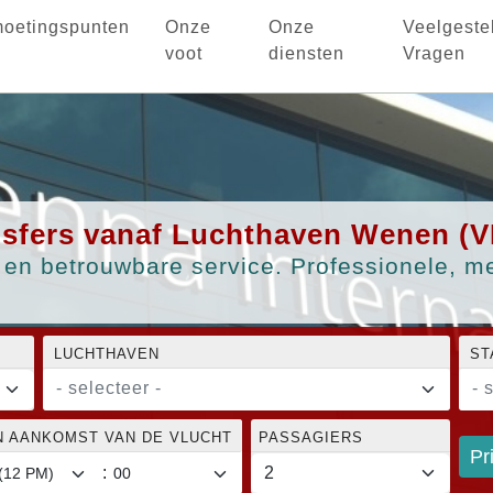
oetingspunten
Onze
Onze
Veelgeste
voot
diensten
Vragen
ansfers vanaf Luchthaven Wenen (V
en betrouwbare service. Professionele, me
LUCHTHAVEN
ST
- selecteer -
- 
N AANKOMST VAN DE VLUCHT
PASSAGIERS
Pr
: