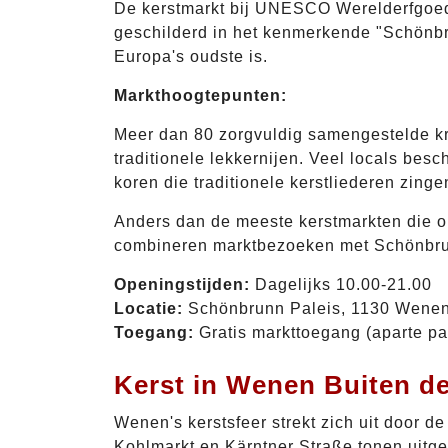
De kerstmarkt bij UNESCO Werelderfgoed 
geschilderd in het kenmerkende "Schönbru
Europa's oudste is.
Markthoogtepunten:
Meer dan 80 zorgvuldig samengestelde kr
traditionele lekkernijen. Veel locals be
koren die traditionele kerstliederen zin
Anders dan de meeste kerstmarkten die op
combineren marktbezoeken met Schönbrunn
Openingstijden:
Dagelijks 10.00-21.00
Locatie:
Schönbrunn Paleis, 1130 Wene
Toegang:
Gratis markttoegang (aparte pal
Kerst in Wenen Buiten d
Wenen's kerstsfeer strekt zich uit door d
Kohlmarkt en Kärntner Straße tonen uitge