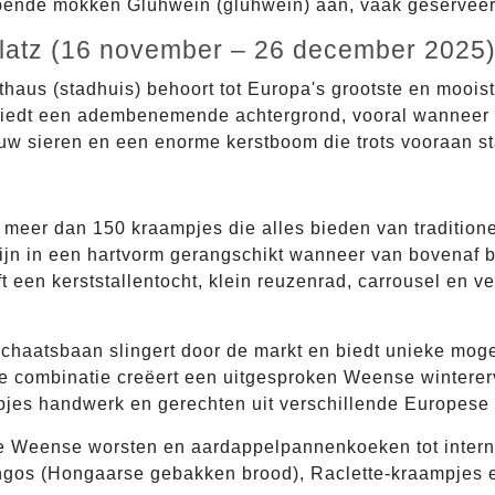
pende mokken Glühwein (glühwein) aan, vaak geservee
platz (16 november – 26 december 2025
aus (stadhuis) behoort tot Europa's grootste en mooiste
iedt een adembenemende achtergrond, vooral wanneer 's
ouw sieren en een enorme kerstboom die trots vooraan st
et meer dan 150 kraampjes die alles bieden van traditio
ijn in een hartvorm gerangschikt wanneer van bovenaf 
t een kerststallentocht, klein reuzenrad, carrousel en ve
haatsbaan slingert door de markt en biedt unieke moge
e combinatie creëert een uitgesproken Weense wintererv
pjes handwerk en gerechten uit verschillende Europese
e Weense worsten en aardappelpannenkoeken tot interna
ngos (Hongaarse gebakken brood), Raclette-kraampjes en