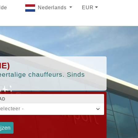
lde
Nederlands
EUR
IE)
ertalige chauffeurs. Sinds
AD
selecteer -
ijzen