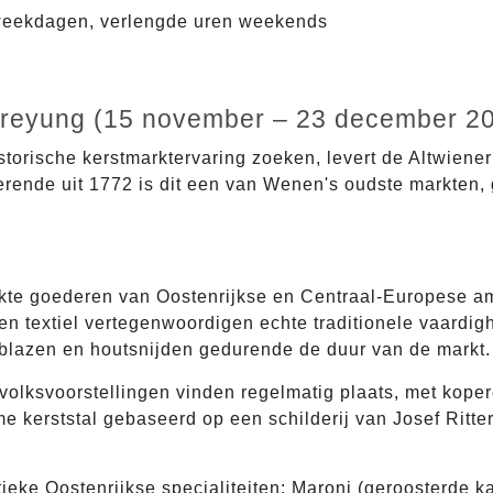
weekdagen, verlengde uren weekends
reyung (15 november – 23 december 2
storische kerstmarktervaring zoeken, levert de Altwiene
erende uit 1772 is dit een van Wenen's oudste markten, 
te goederen van Oostenrijkse en Centraal-Europese amb
n textiel vertegenwoordigen echte traditionele vaardi
blazen en houtsnijden gedurende de duur van de markt.
 volksvoorstellingen vinden regelmatig plaats, met kop
 kerststal gebaseerd op een schilderij van Josef Ritter
tieke Oostenrijkse specialiteiten: Maroni (geroosterde ka