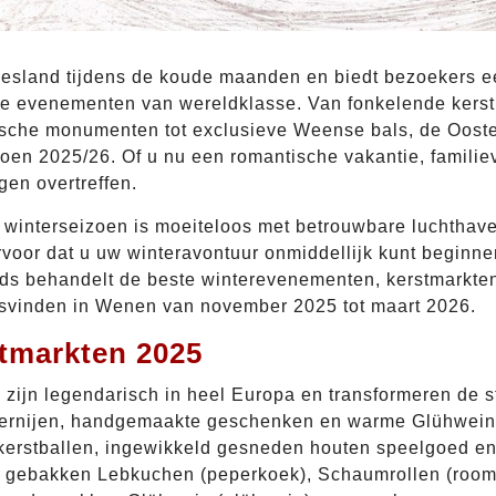
jesland tijdens de koude maanden en biedt bezoekers ee
rele evenementen van wereldklasse. Van fonkelende kerst
ische monumenten tot exclusieve Weense bals, de Oosten
oen 2025/26. Of u nu een romantische vakantie, familiev
en overtreffen.
winterseizoen is moeiteloos met betrouwbare luchthave
ervoor dat u uw winteravontuur onmiddellijk kunt beginne
ds behandelt de beste winterevenementen, kerstmarkten,
aatsvinden in Wenen van november 2025 tot maart 2026.
tmarkten 2025
 zijn legendarisch in heel Europa en transformeren de s
kkernijen, handgemaakte geschenken en warme Glühwein.
kerstballen, ingewikkeld gesneden houten speelgoed en
s gebakken Lebkuchen (peperkoek), Schaumrollen (room