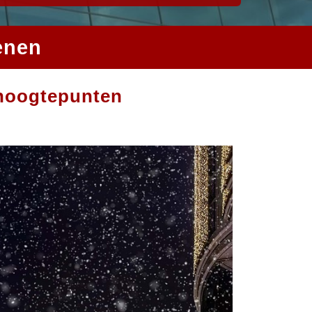
enen
e hoogtepunten