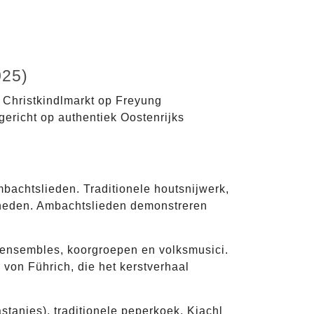
025)
r Christkindlmarkt op Freyung
gericht op authentiek Oostenrijks
achtslieden. Traditionele houtsnijwerk,
gheden. Ambachtslieden demonstreren
erensembles, koorgroepen en volksmusici.
 von Führich, die het kerstverhaal
stanjes), traditionele peperkoek, Kiachl