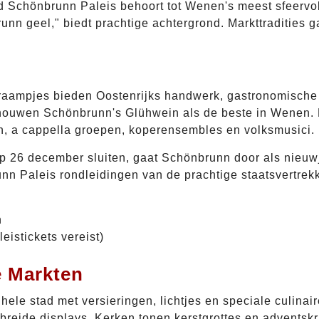
Schönbrunn Paleis behoort tot Wenen's meest sfeervoll
nn geel," biedt prachtige achtergrond. Markttradities g
aampjes bieden Oostenrijks handwerk, gastronomische 
schouwen Schönbrunn's Glühwein als de beste in Wenen. 
gen, a cappella groepen, koperensembles en volksmusici.
 26 december sluiten, gaat Schönbrunn door als nieuwj
 Paleis rondleidingen van de prachtige staatsvertrekke
n
eistickets vereist)
e Markten
e hele stad met versieringen, lichtjes en speciale culin
breide displays. Kerken tonen kerstgrottes en adventskr