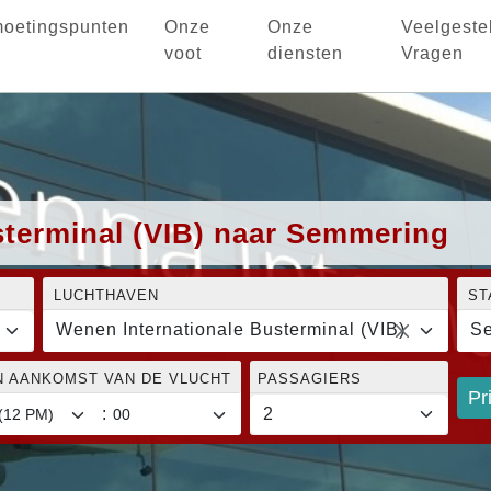
oetingspunten
Onze
Onze
Veelgeste
voot
diensten
Vragen
sterminal (VIB) naar Semmering
LUCHTHAVEN
ST
Wenen Internationale Busterminal (VIB)
S
N AANKOMST VAN DE VLUCHT
PASSAGIERS
Pr
: