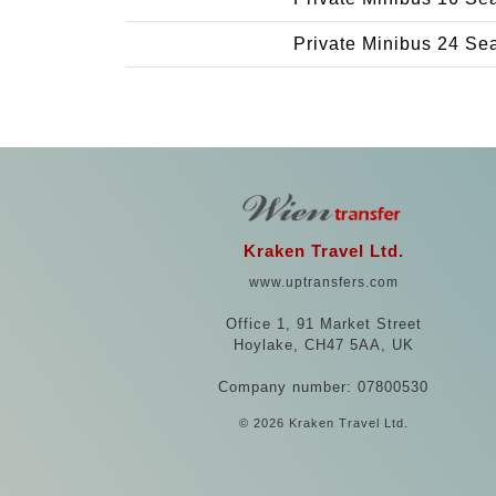
Private Minibus 24 Se
Kraken Travel Ltd.
www.uptransfers.com
Office 1, 91 Market Street
Hoylake, CH47 5AA, UK
Company number: 07800530
© 2026 Kraken Travel Ltd.