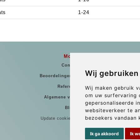
ats
1-24
More
Contact
Wij gebruiken
Beoordelingen Van Klanten
Referenties
Wij maken gebruik v
om uw surfervaring 
Algemene voorwaarden
gepersonaliseerde i
Blog
websiteverkeer te a
bezoekers vandaan 
Update cookies preferences
Ik ga akkoord
Ik w