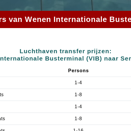
ers van Wenen Internationale Bus
Luchthaven transfer prijzen:
nternationale Busterminal (VIB) naar S
Persons
1-4
ts
1-8
1-4
ats
1-8
ats
1-16