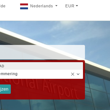
lde
Nederlands
EUR
AD
emmering
ijzen