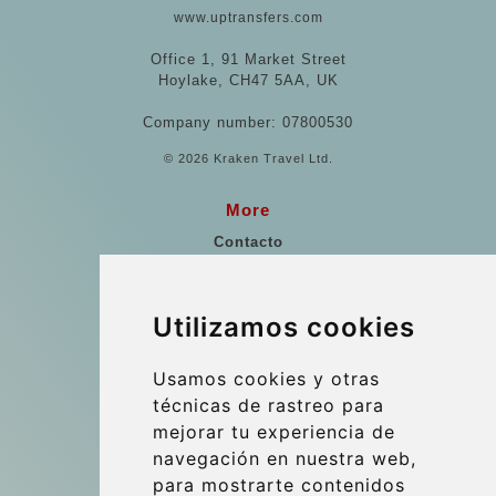
www.uptransfers.com
Office 1, 91 Market Street
Hoylake, CH47 5AA, UK
Company number: 07800530
© 2026 Kraken Travel Ltd.
More
Contacto
Puntos de Encuentro
Referencias
Utilizamos cookies
Guía de viaje
Usamos cookies y otras
Update cookies preferences
técnicas de rastreo para
mejorar tu experiencia de
navegación en nuestra web,
Contact
para mostrarte contenidos