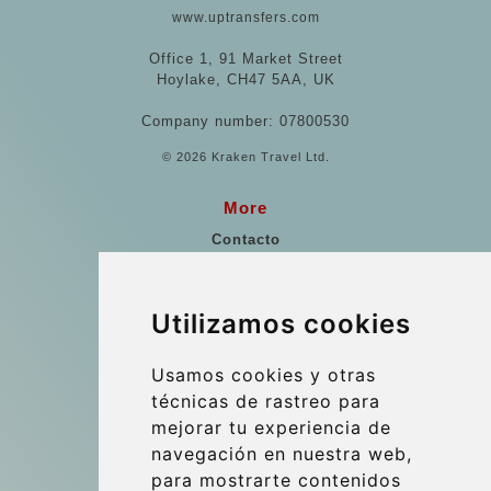
www.uptransfers.com
Office 1, 91 Market Street
Hoylake, CH47 5AA, UK
Company number: 07800530
© 2026 Kraken Travel Ltd.
More
Contacto
Puntos de Encuentro
Referencias
Utilizamos cookies
Guía de viaje
Usamos cookies y otras
Update cookies preferences
técnicas de rastreo para
mejorar tu experiencia de
navegación en nuestra web,
Contact
para mostrarte contenidos