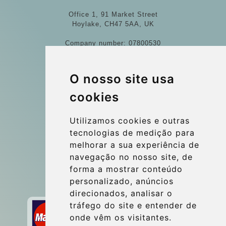
Office 1, 91 Market Street
Hoylake, CH47 5AA, UK
Company number: 07800530
© 2026 Kraken Travel Ltd.
O nosso site usa
More
cookies
Blog
Update cookies preferences
Utilizamos cookies e outras
tecnologias de medição para
melhorar a sua experiência de
Contact
navegação no nosso site, de
info@wientransfer.com
forma a mostrar conteúdo
personalizado, anúncios
Secure Payment with STRIPE
direcionados, analisar o
tráfego do site e entender de
onde vêm os visitantes.