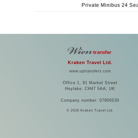
Private Minibus 24 Se
Kraken Travel Ltd.
www.uptransfers.com
Office 1, 91 Market Street
Hoylake, CH47 5AA, UK
Company number: 07800530
© 2026 Kraken Travel Ltd.