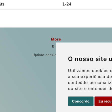
ats
1-24
More
Blog
Update cookies preferences
O nosso site 
Utilizamos cookies 
a sua experiência d
conteúdo personaliza
do site e entender d
Concordo
Eu recu