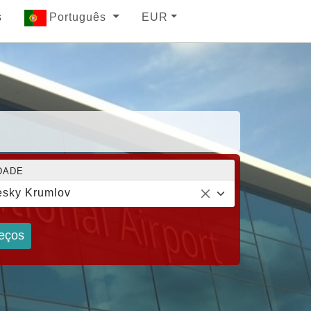
s
Português
EUR
DADE
sky Krumlov
eços