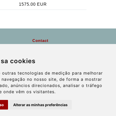
1575.00 EUR
Contact
info@wientransfer.com
usa cookies
Secure Payment with STRIPE
e outras tecnologias de medição para melhorar
e navegação no nosso site, de forma a mostrar
do, anúncios direcionados, analisar o tráfego
e onde vêm os visitantes.
so
Alterar as minhas preferências