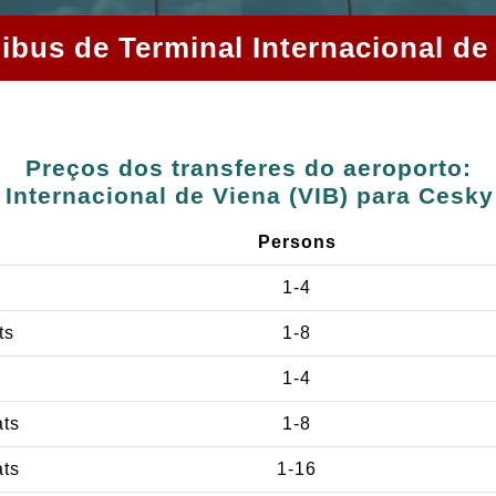
nibus de Terminal Internacional d
Preços dos transferes do aeroporto:
 Internacional de Viena (VIB) para Cesk
Persons
1-4
ts
1-8
1-4
ats
1-8
ats
1-16