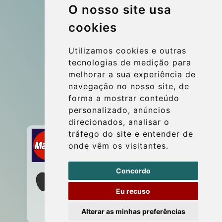
O nosso site usa
More
cookies
Blog
Update cookies preferences
Utilizamos cookies e outras
tecnologias de medição para
melhorar a sua experiência de
Contact
navegação no nosso site, de
info@wientransfer.com
forma a mostrar conteúdo
personalizado, anúncios
Secure Payment with STRIPE
direcionados, analisar o
tráfego do site e entender de
onde vêm os visitantes.
Concordo
Eu recuso
Alterar as minhas preferências