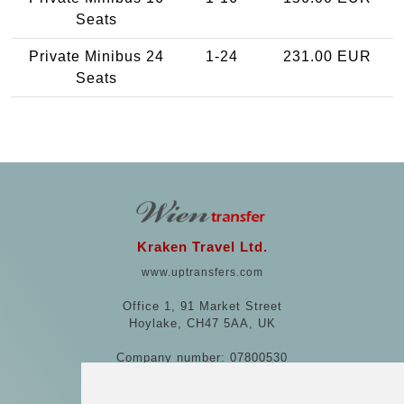
Seats
Private Minibus 24
1-24
231.00 EUR
Seats
Kraken Travel Ltd.
www.uptransfers.com
Office 1, 91 Market Street
Hoylake, CH47 5AA, UK
Company number: 07800530
© 2026 Kraken Travel Ltd.