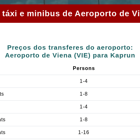
 táxi e minibus de Aeroporto de V
Preços dos transferes do aeroporto:
Aeroporto de Viena (VIE) para Kaprun
Persons
1-4
ts
1-8
1-4
ats
1-8
ats
1-16