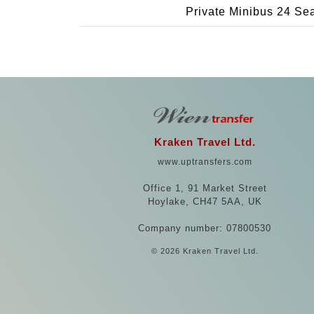
Private Minibus 24 Se
Kraken Travel Ltd.
www.uptransfers.com
Office 1, 91 Market Street
Hoylake, CH47 5AA, UK
Company number: 07800530
© 2026 Kraken Travel Ltd.