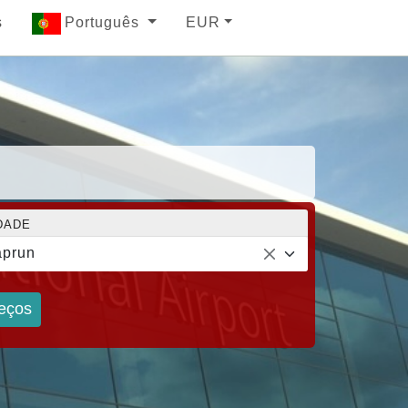
s
Português
EUR
DADE
prun
eços