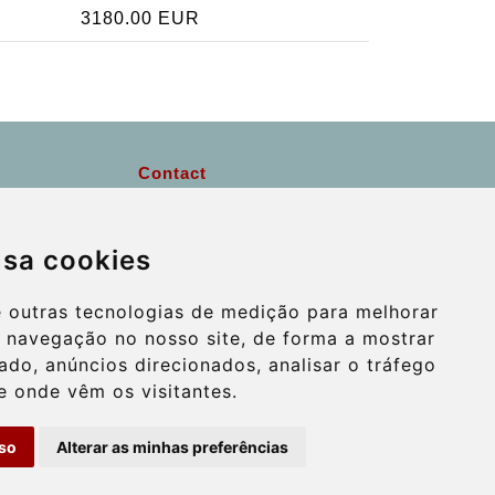
3180.00 EUR
Contact
info@wientransfer.com
usa cookies
Secure Payment with STRIPE
e outras tecnologias de medição para melhorar
e navegação no nosso site, de forma a mostrar
do, anúncios direcionados, analisar o tráfego
e onde vêm os visitantes.
so
Alterar as minhas preferências