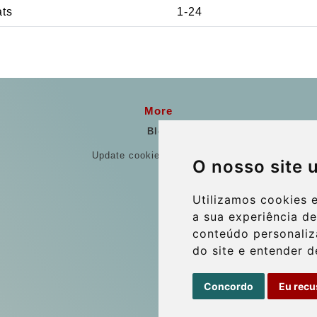
ats
1-24
More
Blog
Update cookies preferences
O nosso site 
Utilizamos cookies 
a sua experiência d
conteúdo personaliza
do site e entender d
Concordo
Eu recu