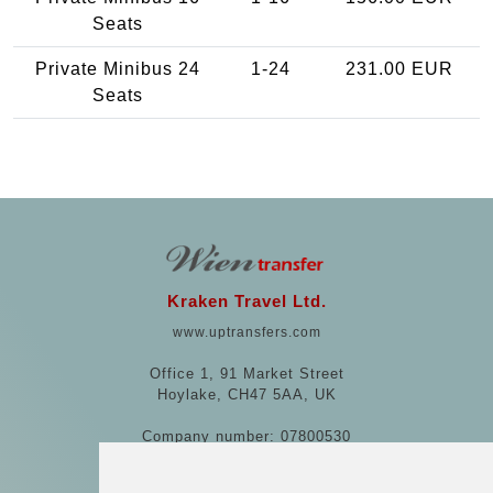
Seats
Private Minibus 24
1-24
231.00 EUR
Seats
Kraken Travel Ltd.
www.uptransfers.com
Office 1, 91 Market Street
Hoylake, CH47 5AA, UK
Company number: 07800530
© 2026 Kraken Travel Ltd.