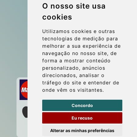
O nosso site usa
More
cookies
Blog
Update cookies preferences
Utilizamos cookies e outras
tecnologias de medição para
melhorar a sua experiência de
Contact
navegação no nosso site, de
info@wientransfer.com
forma a mostrar conteúdo
personalizado, anúncios
Secure Payment with STRIPE
direcionados, analisar o
tráfego do site e entender de
onde vêm os visitantes.
Concordo
Eu recuso
Alterar as minhas preferências