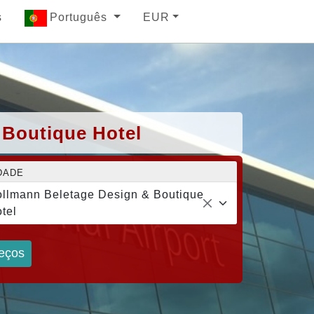
s
Português
EUR
 Boutique Hotel
DADE
llmann Beletage Design & Boutique
tel
eços