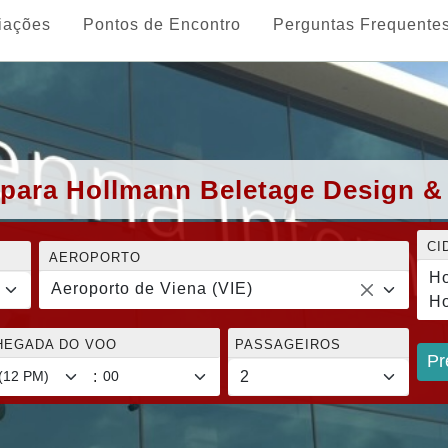
iações
Pontos de Encontro
Perguntas Frequente
 para Hollmann Beletage Design &
CI
AEROPORTO
Ho
Aeroporto de Viena (VIE)
Ho
CHEGADA DO VOO
PASSAGEIROS
Pr
: