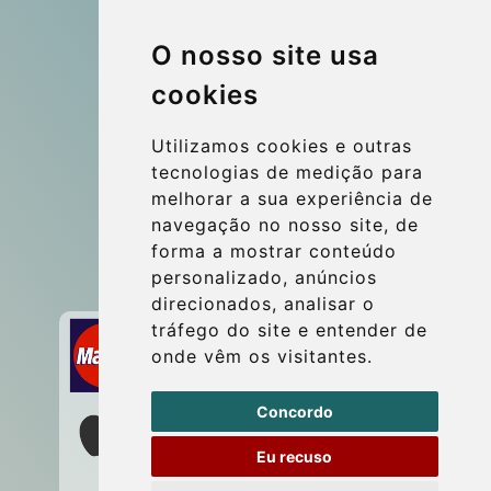
© 2026 Kraken Travel Ltd.
O nosso site usa
More
cookies
Blog
Update cookies preferences
Utilizamos cookies e outras
tecnologias de medição para
melhorar a sua experiência de
Contact
navegação no nosso site, de
info@wientransfer.com
forma a mostrar conteúdo
personalizado, anúncios
Secure Payment with STRIPE
direcionados, analisar o
tráfego do site e entender de
onde vêm os visitantes.
Concordo
Eu recuso