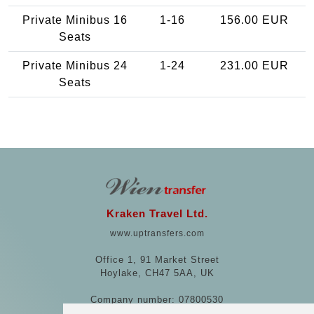
Private Minibus 16
1-16
156.00 EUR
Seats
Private Minibus 24
1-24
231.00 EUR
Seats
Kraken Travel Ltd.
www.uptransfers.com
Office 1, 91 Market Street
Hoylake, CH47 5AA, UK
Company number: 07800530