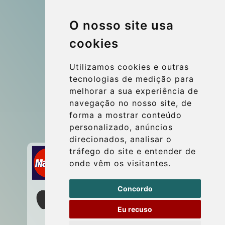
© 2026 Kraken Travel Ltd.
O nosso site usa
More
cookies
Blog
Update cookies preferences
Utilizamos cookies e outras
tecnologias de medição para
melhorar a sua experiência de
Contact
navegação no nosso site, de
info@wientransfer.com
forma a mostrar conteúdo
personalizado, anúncios
Secure Payment with STRIPE
direcionados, analisar o
tráfego do site e entender de
onde vêm os visitantes.
Concordo
Eu recuso