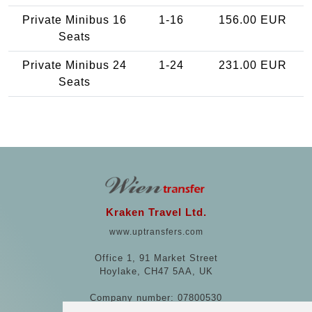
Private Minibus 16
1-16
156.00 EUR
Seats
Private Minibus 24
1-24
231.00 EUR
Seats
Kraken Travel Ltd.
www.uptransfers.com
Office 1, 91 Market Street
Hoylake, CH47 5AA, UK
Company number: 07800530