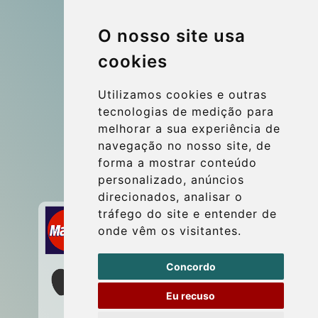
© 2026 Kraken Travel Ltd.
O nosso site usa
More
cookies
Blog
Update cookies preferences
Utilizamos cookies e outras
tecnologias de medição para
melhorar a sua experiência de
Contact
navegação no nosso site, de
info@wientransfer.com
forma a mostrar conteúdo
personalizado, anúncios
Secure Payment with STRIPE
direcionados, analisar o
tráfego do site e entender de
onde vêm os visitantes.
Concordo
Eu recuso