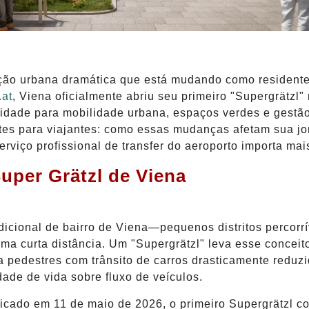
ção urbana dramática que está mudando como residente
.at
, Viena oficialmente abriu seu primeiro "Supergrätzl"
dade para mobilidade urbana, espaços verdes e gestão d
ntes para viajantes: como essas mudanças afetam sua jo
rviço profissional de transfer do aeroporto importa ma
Super Grätzl de Viena
radicional de bairro de Viena—pequenos distritos percor
ma curta distância. Um "Supergrätzl" leva esse conceit
a pedestres com trânsito de carros drasticamente reduz
ade de vida sobre fluxo de veículos.
licado em 11 de maio de 2026, o primeiro Supergrätzl c