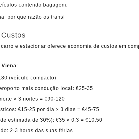
veículos contendo bagagem.
 Custos
carro e estacionar oferece economia de custos em comp
m Viena
:
180 (veículo compacto)
eroporto mais condução local: €25-35
noite × 3 noites = €90-120
sticos: €15-25 por dia × 3 dias = €45-75
ade estimada de 30%): €35 × 0,3 = €10,50
o: 2-3 horas das suas férias