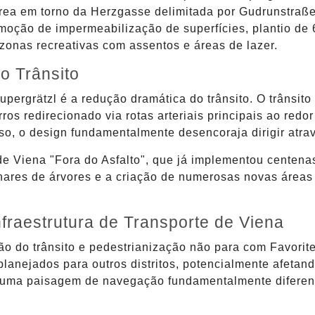
 área em torno da Herzgasse delimitada por Gudrunstraß
emoção de impermeabilização de superfícies, plantio de 
zonas recreativas com assentos e áreas de lazer.
o Trânsito
 Supergrätzl é a redução dramática do trânsito. O trânsi
rros redirecionado via rotas arteriais principais ao red
, o design fundamentalmente desencoraja dirigir atrav
 de Viena "Fora do Asfalto", que já implementou centena
lhares de árvores e a criação de numerosas novas áreas 
nfraestrutura de Transporte de Viena
o do trânsito e pedestrianização não para com Favorit
planejados para outros distritos, potencialmente afetand
uma paisagem de navegação fundamentalmente diferente