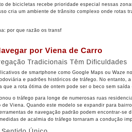
ito de bicicletas recebe prioridade especial nessas zon
Isso cria um ambiente de trânsito complexo onde rotas 
Navegar por Viena de Carro
vegação Tradicionais Têm Dificuldades
licativos de smartphone como Google Maps ou Waze no
oviária e padrões históricos de tráfego. No entanto, a
ica que a rota ótima de ontem pode ser o beco sem saíd
cionou o tráfego para longe de numerosas ruas residenc
ito de Viena. Quando este modelo se expandir para bairr
erramentas de navegação padrão podem encontrar-se di
edidas de acalmia do tráfego tornaram a condução imp
 Sentido Único