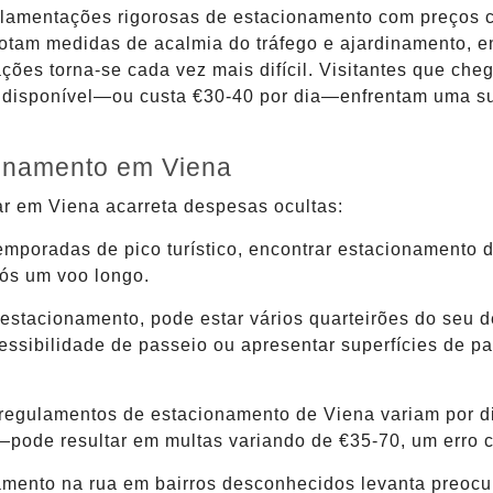
egulamentações rigorosas de estacionamento com preços
dotam medidas de acalmia do tráfego e ajardinamento, e
ações torna-se cada vez mais difícil. Visitantes que c
 disponível—ou custa €30-40 por dia—enfrentam uma su
ionamento em Viena
nar em Viena acarreta despesas ocultas:
temporadas de pico turístico, encontrar estacionamento
pós um voo longo.
stacionamento, pode estar vários quarteirões do seu d
ssibilidade de passeio ou apresentar superfícies de p
 regulamentos de estacionamento de Viena variam por di
de resultar em multas variando de €35-70, um erro car
amento na rua em bairros desconhecidos levanta preocu