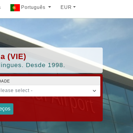
s
Português
EUR
a (VIE)
tilingues. Desde 1998.
DADE
please select -
eços