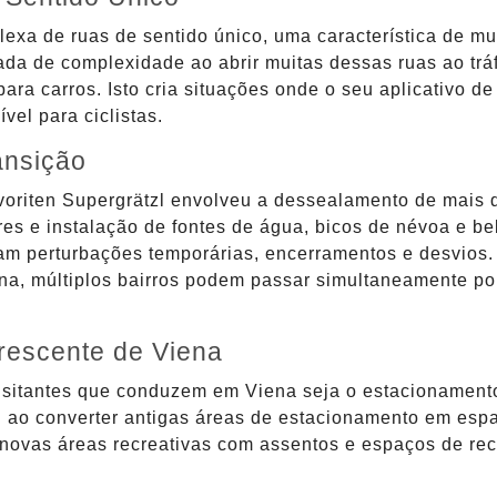
a de ruas de sentido único, uma característica de mui
ada de complexidade ao abrir muitas dessas ruas ao tráf
para carros. Isto cria situações onde o seu aplicativo 
vel para ciclistas.
ansição
voriten Supergrätzl envolveu a dessealamento de mais 
res e instalação de fontes de água, bicos de névoa e b
am perturbações temporárias, encerramentos e desvios.
na, múltiplos bairros podem passar simultaneamente por
rescente de Viena
 visitantes que conduzem em Viena seja o estacionament
l ao converter antigas áreas de estacionamento em espa
e novas áreas recreativas com assentos e espaços de r