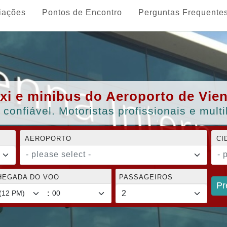
iações
Pontos de Encontro
Perguntas Frequente
xi e minibus do Aeroporto de Vien
 confiável. Motoristas profissionais e mul
AEROPORTO
CI
- please select -
- 
CHEGADA DO VOO
PASSAGEIROS
Pr
: