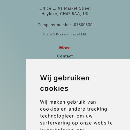
Office 1, 91 Market Street
Hoylake, CH47 5AA, UK
Company number: 07800530
© 2026 Kraken Travel Ltd.
More
Contact
Beoordelingen Van Klanten
Referenties
Wij gebruiken
Algemene voorwaarden
cookies
Blog
Wij maken gebruik van
Update cookies preferences
cookies en andere tracking-
technologieën om uw
surfervaring op onze website
Contact
te verbeteren, om