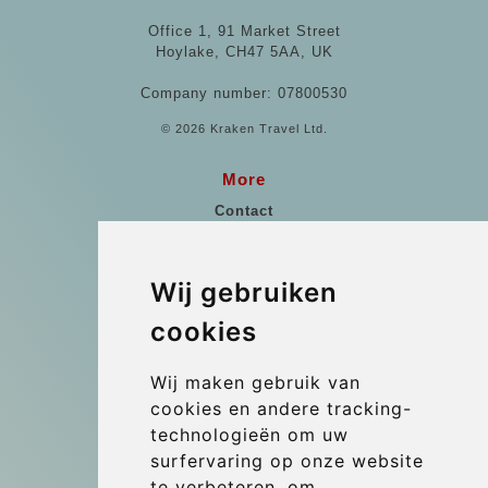
Office 1, 91 Market Street
Hoylake, CH47 5AA, UK
Company number: 07800530
© 2026 Kraken Travel Ltd.
More
Contact
Beoordelingen Van Klanten
Referenties
Wij gebruiken
Algemene voorwaarden
cookies
Blog
Wij maken gebruik van
Update cookies preferences
cookies en andere tracking-
technologieën om uw
surfervaring op onze website
Contact
te verbeteren, om