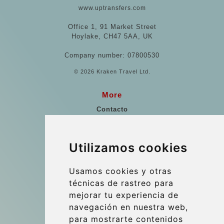
www.uptransfers.com
Office 1, 91 Market Street
Hoylake, CH47 5AA, UK
Company number: 07800530
© 2026 Kraken Travel Ltd.
More
Contacto
Puntos de Encuentro
Referencias
Utilizamos cookies
Guía de viaje
Usamos cookies y otras
Update cookies preferences
técnicas de rastreo para
mejorar tu experiencia de
navegación en nuestra web,
Contact
para mostrarte contenidos