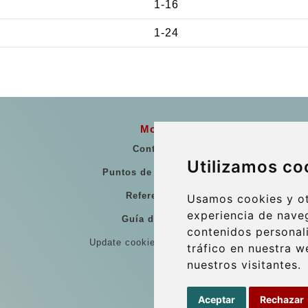
1-16
1-24
More
Contacto
Utilizamos co
Puntos de Encuentro
Referencias
Usamos cookies y ot
experiencia de nave
Guía de viaje
contenidos personal
Update cookies preferences
tráfico en nuestra 
nuestros visitantes.
Aceptar
Rechazar