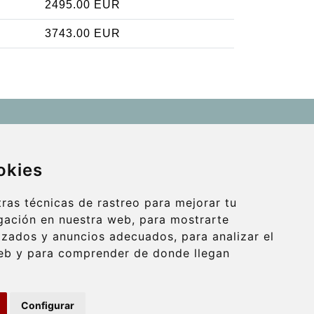
2495.00 EUR
3743.00 EUR
Contact
info@wientransfer.com
okies
Secure Payment with STRIPE
ras técnicas de rastreo para mejorar tu
gación en nuestra web, para mostrarte
izados y anuncios adecuados, para analizar el
web y para comprender de donde llegan
Configurar