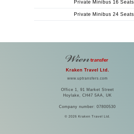
Private Minibus 16 Seats
Private Minibus 24 Seats
Kraken Travel Ltd.
www.uptransfers.com
Office 1, 91 Market Street
Hoylake, CH47 5AA, UK
Company number: 07800530
© 2026 Kraken Travel Ltd.