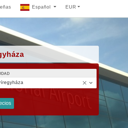
eñas
Español
EUR
egyháza
UDAD
íregyháza
ecios