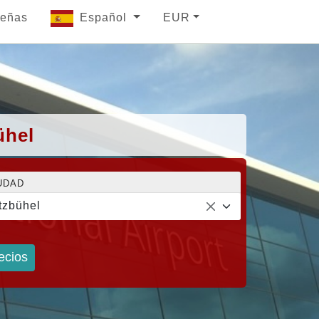
eñas
Español
EUR
ühel
UDAD
tzbühel
ecios