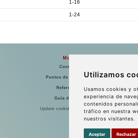
1-16
1-24
More
Contacto
Utilizamos co
Puntos de Encuentro
Referencias
Usamos cookies y ot
experiencia de nave
Guía de viaje
contenidos personal
Update cookies preferences
tráfico en nuestra 
nuestros visitantes.
Aceptar
Rechazar