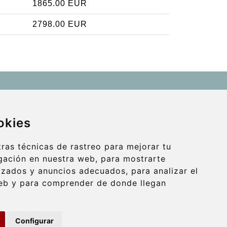
1865.00 EUR
2798.00 EUR
Contact
info@wientransfer.com
okies
Secure Payment with STRIPE
ras técnicas de rastreo para mejorar tu
gación en nuestra web, para mostrarte
izados y anuncios adecuados, para analizar el
web y para comprender de donde llegan
Configurar