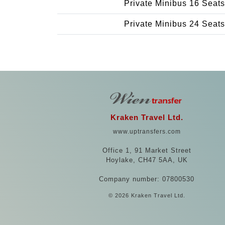
Private Minibus 16 Seats
Private Minibus 24 Seats
Kraken Travel Ltd.
www.uptransfers.com
Office 1, 91 Market Street
Hoylake, CH47 5AA, UK
Company number: 07800530
© 2026 Kraken Travel Ltd.