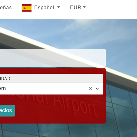
eñas
Español
EUR
UDAD
orn
ecios