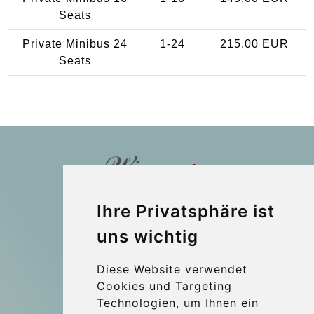
Seats
Private Minibus 24
1-24
215.00 EUR
Seats
Kraken Travel Ltd.
Ihre Privatsphäre ist
www.uptransfers.com
uns wichtig
Office 1, 91 Market Street
Hoylake, CH47 5AA, UK
Diese Website verwendet
Company number: 07800530
Cookies und Targeting
Technologien, um Ihnen ein
© 2026 Kraken Travel Ltd.