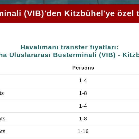
inali (VIB)'den Kitzbühel'ye özel t
Havalimanı transfer fiyatları:
na Uluslararası Busterminali (VIB) - Kitz
Persons
1-4
ts
1-8
1-4
ats
1-8
ats
1-16