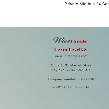
Private Minibus 24 Se
Kraken Travel Ltd.
www.uptransfers.com
Office 1, 91 Market Street
Hoylake, CH47 5AA, UK
Company number: 07800530
© 2026 Kraken Travel Ltd.