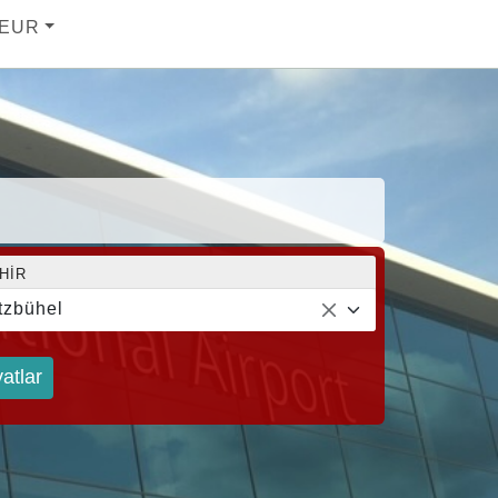
EUR
HIR
tzbühel
yatlar