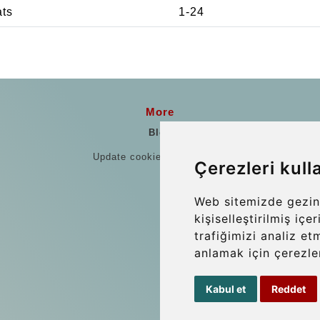
ats
1-24
More
Blog
Update cookies preferences
Çerezleri kull
Web sitemizde gezin
kişiselleştirilmiş iç
trafiğimizi analiz et
anlamak için çerezler
Kabul et
Reddet