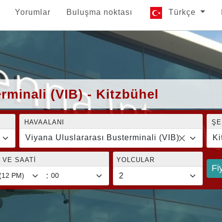
Yorumlar
Buluşma noktası
Türkçe
rminali (VIB) - Kitzbühel
HAVAALANI
ŞE
Viyana Uluslararası Busterminali (VIB)
Ki
 VE SAATI
YOLCULAR
Fi
: