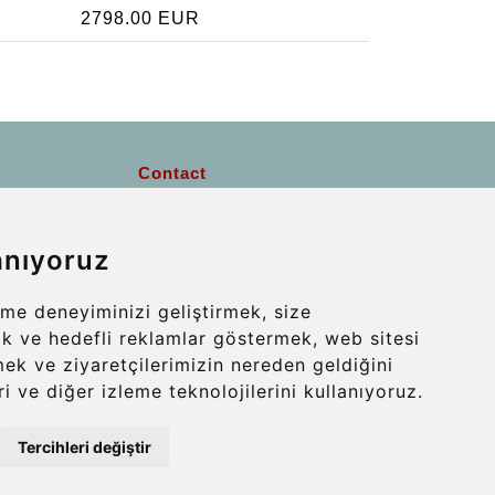
2798.00 EUR
Contact
info@wientransfer.com
anıyoruz
Secure Payment with STRIPE
me deneyiminizi geliştirmek, size
erik ve hedefli reklamlar göstermek, web sitesi
mek ve ziyaretçilerimizin nereden geldiğini
i ve diğer izleme teknolojilerini kullanıyoruz.
Tercihleri değiştir