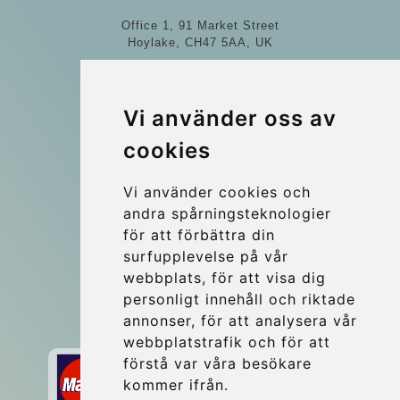
Office 1, 91 Market Street
Hoylake, CH47 5AA, UK
Company number: 07800530
© 2026 Kraken Travel Ltd.
Vi använder oss av
cookies
More
Blog
Vi använder cookies och
Update cookies preferences
andra spårningsteknologier
för att förbättra din
surfupplevelse på vår
Contact
webbplats, för att visa dig
info@wientransfer.com
personligt innehåll och riktade
annonser, för att analysera vår
Secure Payment with STRIPE
webbplatstrafik och för att
förstå var våra besökare
kommer ifrån.