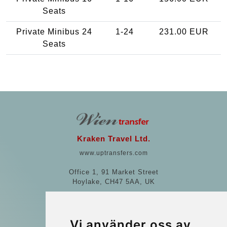
Seats
Private Minibus 24
1-24
231.00 EUR
Seats
Kraken Travel Ltd.
www.uptransfers.com
Office 1, 91 Market Street
Hoylake, CH47 5AA, UK
Company number: 07800530
© 2026 Kraken Travel Ltd.
Vi använder oss av