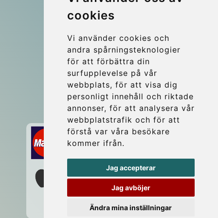
cookies
More
Blog
Vi använder cookies och
Update cookies preferences
andra spårningsteknologier
för att förbättra din
surfupplevelse på vår
Contact
webbplats, för att visa dig
info@wientransfer.com
personligt innehåll och riktade
annonser, för att analysera vår
Secure Payment with STRIPE
webbplatstrafik och för att
förstå var våra besökare
kommer ifrån.
Jag accepterar
Jag avböjer
Ändra mina inställningar