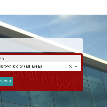
AD
brovnik city (all areas)
iserna