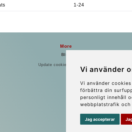
ats
1-24
More
Blog
Update cookies preferences
Vi använder o
Vi använder cookies 
förbättra din surfup
personligt innehåll o
webbplatstrafik och 
Jag accepterar
Jag