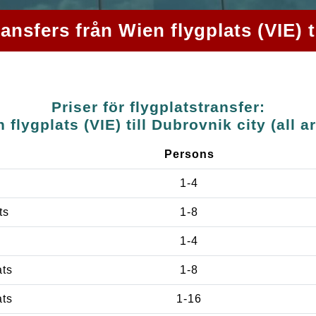
ansfers från Wien flygplats (VIE) ti
Priser för flygplatstransfer:
 flygplats (VIE) till Dubrovnik city (all a
Persons
1-4
ts
1-8
1-4
ats
1-8
ats
1-16