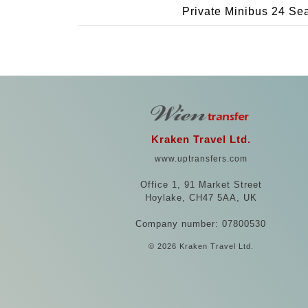
Private Minibus 24 Se
Kraken Travel Ltd.
www.uptransfers.com
Office 1, 91 Market Street
Hoylake, CH47 5AA, UK
Company number: 07800530
© 2026 Kraken Travel Ltd.