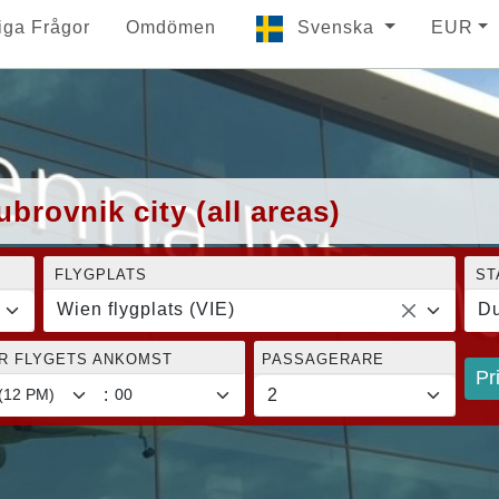
iga Frågor
Omdömen
Svenska
EUR
ubrovnik city (all areas)
FLYGPLATS
ST
Wien flygplats (VIE)
Du
ÖR FLYGETS ANKOMST
PASSAGERARE
Pr
: