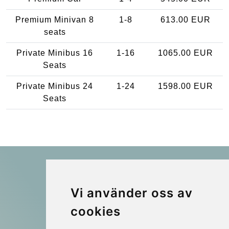
Premium Minivan 8
1-8
613.00 EUR
seats
Private Minibus 16
1-16
1065.00 EUR
Seats
Private Minibus 24
1-24
1598.00 EUR
Seats
Vi använder oss av
Kraken Travel Ltd.
cookies
www.uptransfers.com
Office 1, 91 Market Street