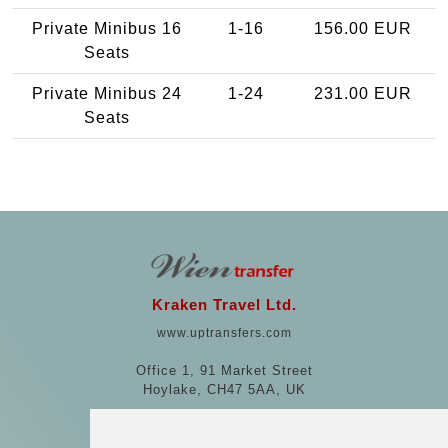
Private Minibus 16
1-16
156.00 EUR
Seats
Private Minibus 24
1-24
231.00 EUR
Seats
Kraken Travel Ltd.
www.uptransfers.com
Office 1, 91 Market Street
Hoylake, CH47 5AA, UK
Company number: 07800530