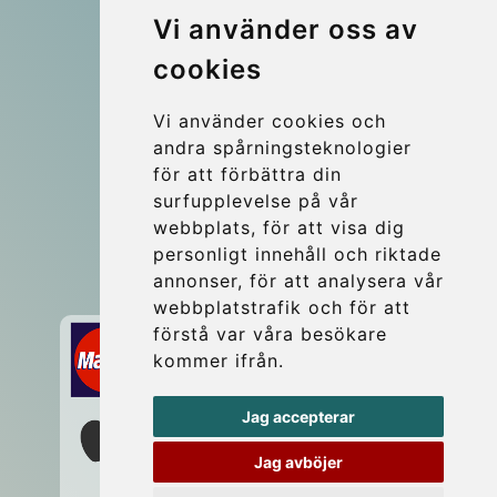
© 2026 Kraken Travel Ltd.
Vi använder oss av
cookies
More
Blog
Vi använder cookies och
Update cookies preferences
andra spårningsteknologier
för att förbättra din
surfupplevelse på vår
Contact
webbplats, för att visa dig
info@wientransfer.com
personligt innehåll och riktade
annonser, för att analysera vår
Secure Payment with STRIPE
webbplatstrafik och för att
förstå var våra besökare
kommer ifrån.
Jag accepterar
Jag avböjer