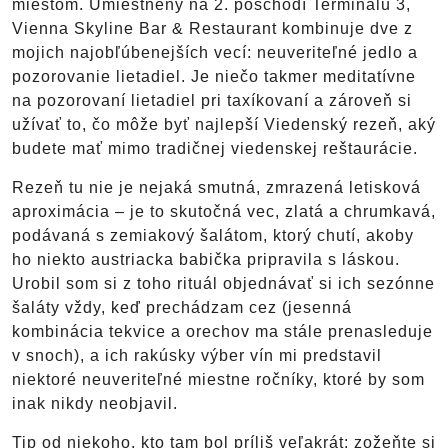
miestom. Umiestnený na 2. poschodí Terminálu 3,
Vienna Skyline Bar & Restaurant kombinuje dve z
mojich najobľúbenejších vecí: neuveriteľné jedlo a
pozorovanie lietadiel. Je niečo takmer meditatívne
na pozorovaní lietadiel pri taxíkovaní a zároveň si
užívať to, čo môže byť najlepší Viedenský rezeň, aký
budete mať mimo tradičnej viedenskej reštaurácie.
Rezeň tu nie je nejaká smutná, zmrazená letisková
aproximácia – je to skutočná vec, zlatá a chrumkavá,
podávaná s zemiakový šalátom, ktorý chutí, akoby
ho niekto austriacka babička pripravila s láskou.
Urobil som si z toho rituál objednávať si ich sezónne
šaláty vždy, keď prechádzam cez (jesenná
kombinácia tekvice a orechov ma stále prenasleduje
v snoch), a ich rakúsky výber vín mi predstavil
niektoré neuveriteľné miestne ročníky, ktoré by som
inak nikdy neobjavil.
Tip od niekoho, kto tam bol príliš veľakrát: zožeňte si