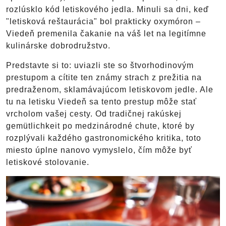
rozlúsklo kód letiskového jedla. Minuli sa dni, keď
"letisková reštaurácia" bol prakticky oxymóron –
Viedeň premenila čakanie na váš let na legitímne
kulinárske dobrodružstvo.
Predstavte si to: uviazli ste so štvorhodinovým
prestupom a cítite ten známy strach z prežitia na
predraženom, sklamávajúcom letiskovom jedle. Ale
tu na letisku Viedeň sa tento prestup môže stať
vrcholom vašej cesty. Od tradičnej rakúskej
gemütlichkeit po medzinárodné chute, ktoré by
rozplývali každého gastronomického kritika, toto
miesto úplne nanovo vymyslelo, čím môže byť
letiskové stolovanie.