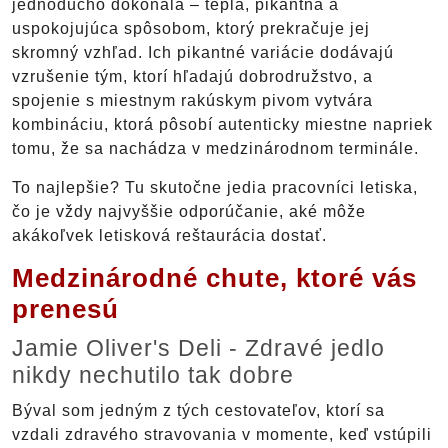
jednoducho dokonalá – teplá, pikantná a
uspokojujúca spôsobom, ktorý prekračuje jej
skromný vzhľad. Ich pikantné variácie dodávajú
vzrušenie tým, ktorí hľadajú dobrodružstvo, a
spojenie s miestnym rakúskym pivom vytvára
kombináciu, ktorá pôsobí autenticky miestne napriek
tomu, že sa nachádza v medzinárodnom terminále.
To najlepšie? Tu skutočne jedia pracovníci letiska,
čo je vždy najvyššie odporúčanie, aké môže
akákoľvek letisková reštaurácia dostať.
Medzinárodné chute, ktoré vás
prenesú
Jamie Oliver's Deli - Zdravé jedlo
nikdy nechutilo tak dobre
Býval som jedným z tých cestovateľov, ktorí sa
vzdali zdravého stravovania v momente, keď vstúpili