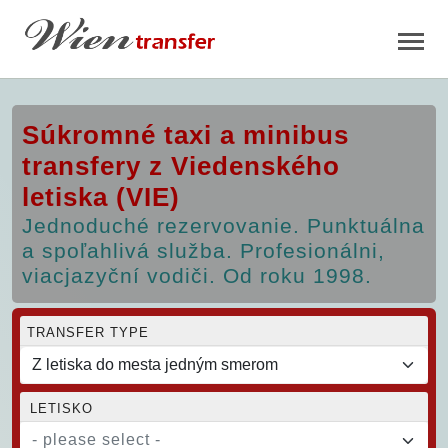
Súkromné taxi a minibus
transfery z Viedenského
letiska (VIE)
Jednoduché rezervovanie. Punktuálna
a spoľahlivá služba. Profesionálni,
viacjazyční vodiči. Od roku 1998.
TRANSFER TYPE
LETISKO
- please select -