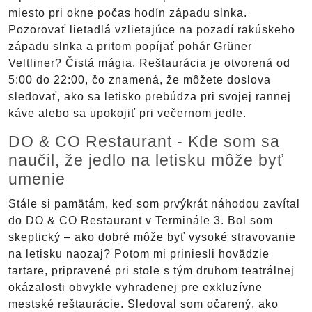
miesto pri okne počas hodín západu slnka.
Pozorovať lietadlá vzlietajúce na pozadí rakúskeho
západu slnka a pritom popíjať pohár Grüner
Veltliner? Čistá mágia. Reštaurácia je otvorená od
5:00 do 22:00, čo znamená, že môžete doslova
sledovať, ako sa letisko prebúdza pri svojej rannej
káve alebo sa upokojiť pri večernom jedle.
DO & CO Restaurant - Kde som sa
naučil, že jedlo na letisku môže byť
umenie
Stále si pamätám, keď som prvýkrát náhodou zavítal
do DO & CO Restaurant v Terminále 3. Bol som
skeptický – ako dobré môže byť vysoké stravovanie
na letisku naozaj? Potom mi priniesli hovädzie
tartare, pripravené pri stole s tým druhom teatrálnej
okázalosti obvykle vyhradenej pre exkluzívne
mestské reštaurácie. Sledoval som očarený, ako