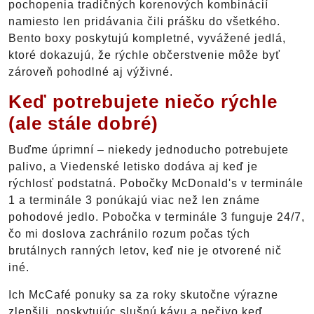
pochopenia tradičných korenových kombinácií
namiesto len pridávania čili prášku do všetkého.
Bento boxy poskytujú kompletné, vyvážené jedlá,
ktoré dokazujú, že rýchle občerstvenie môže byť
zároveň pohodlné aj výživné.
Keď potrebujete niečo rýchle
(ale stále dobré)
Buďme úprimní – niekedy jednoducho potrebujete
palivo, a Viedenské letisko dodáva aj keď je
rýchlosť podstatná. Pobočky McDonald's v terminále
1 a terminále 3 ponúkajú viac než len známe
pohodové jedlo. Pobočka v terminále 3 funguje 24/7,
čo mi doslova zachránilo rozum počas tých
brutálnych ranných letov, keď nie je otvorené nič
iné.
Ich McCafé ponuky sa za roky skutočne výrazne
zlepšili, poskytujúc slušnú kávu a pečivo keď