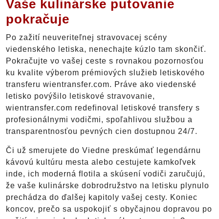
Vaše kulinárske putovanie
pokračuje
Po zažití neuveriteľnej stravovacej scény
viedenského letiska, nenechajte kúzlo tam skončiť.
Pokračujte vo vašej ceste s rovnakou pozornosťou
ku kvalite výberom prémiových služieb letiskového
transferu wientransfer.com. Práve ako viedenské
letisko povýšilo letiskové stravovanie,
wientransfer.com redefinoval letiskové transfery s
profesionálnymi vodičmi, spoľahlivou službou a
transparentnosťou pevných cien dostupnou 24/7.
Či už smerujete do Viedne preskúmať legendárnu
kávovú kultúru mesta alebo cestujete kamkoľvek
inde, ich moderná flotila a skúsení vodiči zaručujú,
že vaše kulinárske dobrodružstvo na letisku plynulo
prechádza do ďalšej kapitoly vašej cesty. Koniec
koncov, prečo sa uspokojiť s obyčajnou dopravou po