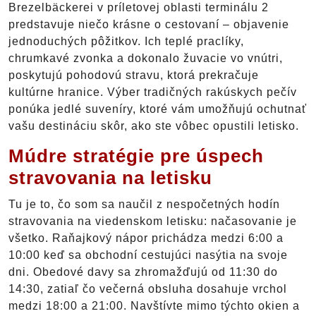
Brezelbäckerei v príletovej oblasti terminálu 2
predstavuje niečo krásne o cestovaní – objavenie
jednoduchých pôžitkov. Ich teplé praclíky,
chrumkavé zvonka a dokonalo žuvacie vo vnútri,
poskytujú pohodovú stravu, ktorá prekračuje
kultúrne hranice. Výber tradičných rakúskych pečív
ponúka jedlé suveníry, ktoré vám umožňujú ochutnať
vašu destináciu skôr, ako ste vôbec opustili letisko.
Múdre stratégie pre úspech
stravovania na letisku
Tu je to, čo som sa naučil z nespočetných hodín
stravovania na viedenskom letisku: načasovanie je
všetko. Raňajkový nápor prichádza medzi 6:00 a
10:00 keď sa obchodní cestujúci nasýtia na svoje
dni. Obedové davy sa zhromažďujú od 11:30 do
14:30, zatiaľ čo večerná obsluha dosahuje vrchol
medzi 18:00 a 21:00. Navštívte mimo týchto okien a