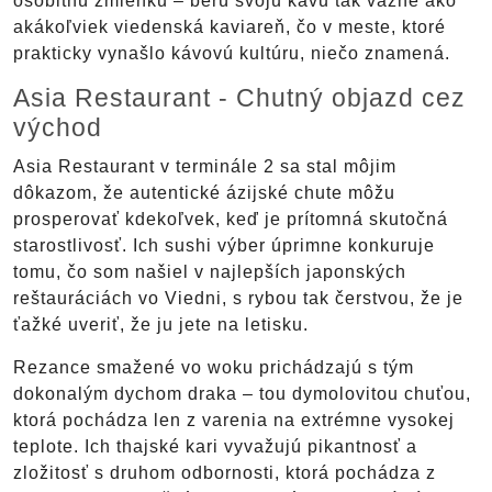
osobitnú zmienku – berú svoju kávu tak vážne ako
akákoľviek viedenská kaviareň, čo v meste, ktoré
prakticky vynašlo kávovú kultúru, niečo znamená.
Asia Restaurant - Chutný objazd cez
východ
Asia Restaurant v terminále 2 sa stal môjim
dôkazom, že autentické ázijské chute môžu
prosperovať kdekoľvek, keď je prítomná skutočná
starostlivosť. Ich sushi výber úprimne konkuruje
tomu, čo som našiel v najlepších japonských
reštauráciách vo Viedni, s rybou tak čerstvou, že je
ťažké uveriť, že ju jete na letisku.
Rezance smažené vo woku prichádzajú s tým
dokonalým dychom draka – tou dymolovitou chuťou,
ktorá pochádza len z varenia na extrémne vysokej
teplote. Ich thajské kari vyvažujú pikantnosť a
zložitosť s druhom odbornosti, ktorá pochádza z