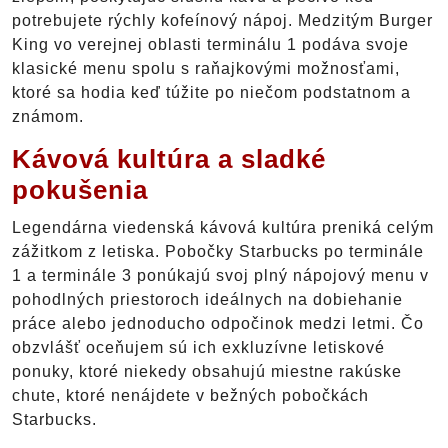
potrebujete rýchly kofeínový nápoj. Medzitým Burger
King vo verejnej oblasti terminálu 1 podáva svoje
klasické menu spolu s raňajkovými možnosťami,
ktoré sa hodia keď túžite po niečom podstatnom a
známom.
Kávová kultúra a sladké
pokušenia
Legendárna viedenská kávová kultúra preniká celým
zážitkom z letiska. Pobočky Starbucks po terminále
1 a terminále 3 ponúkajú svoj plný nápojový menu v
pohodlných priestoroch ideálnych na dobiehanie
práce alebo jednoducho odpočinok medzi letmi. Čo
obzvlášť oceňujem sú ich exkluzívne letiskové
ponuky, ktoré niekedy obsahujú miestne rakúske
chute, ktoré nenájdete v bežných pobočkách
Starbucks.