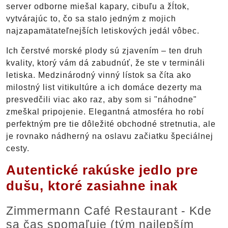
server odborne miešal kapary, cibuľu a žĺtok,
vytvárajúc to, čo sa stalo jedným z mojich
najzapamätateľnejších letiskových jedál vôbec.
Ich čerstvé morské plody sú zjavením – ten druh
kvality, ktorý vám dá zabudnúť, že ste v termináli
letiska. Medzinárodný vinný lístok sa číta ako
milostný list vitikultúre a ich domáce dezerty ma
presvedčili viac ako raz, aby som si "náhodne"
zmeškal pripojenie. Elegantná atmosféra ho robí
perfektným pre tie dôležité obchodné stretnutia, ale
je rovnako nádherný na oslavu začiatku špeciálnej
cesty.
Autentické rakúske jedlo pre
dušu, ktoré zasiahne inak
Zimmermann Café Restaurant - Kde
sa čas spomaľuje (tým najlepším