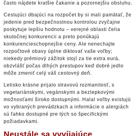
často nájdete kratšie čakanie a pozornejšiu obsluhu.
Cestujúci dbajúci na rozpočet by si mali pamätať, že
jedenie pred bezpečnostnou kontrolou zvyčajne
poskytuje lepšiu hodnotu – verejné oblasti čelia
skutočnej konkurencii a preto ponúkajú
konkurencieschopnejšie ceny. Ale nenechajte
rozpočtové obavy úplne diktovať vaše voľby;
niekedy prémiový zážitok stojí za tie extra eurá,
obzvlášť počas dlhých prestupov keď dobré jedlo
môže zmeniť celý váš cestovný deň.
Letisko krásne prijalo stravovú rozmanitosť, s
vegetariánskymi, vegánskymi a bezlepkovými
možnosťami široko dostupnými. Halal voľby existujú
vo vybraných prevádzkach a informácie o alergiách
sú ľahko dostupné pre tých so špecifickými
požiadavkami.
Neustále sa vyvíjajúce