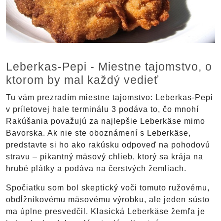
Leberkas-Pepi - Miestne tajomstvo, o
ktorom by mal každý vedieť
Tu vám prezradím miestne tajomstvo: Leberkas-Pepi
v príletovej hale terminálu 3 podáva to, čo mnohí
Rakúšania považujú za najlepšie Leberkäse mimo
Bavorska. Ak nie ste oboznámení s Leberkäse,
predstavte si ho ako rakúsku odpoveď na pohodovú
stravu – pikantný mäsový chlieb, ktorý sa krája na
hrubé plátky a podáva na čerstvých žemliach.
Spočiatku som bol skeptický voči tomuto ružovému,
obdĺžnikovému mäsovému výrobku, ale jeden sústo
ma úplne presvedčil. Klasická Leberkäse žemľa je