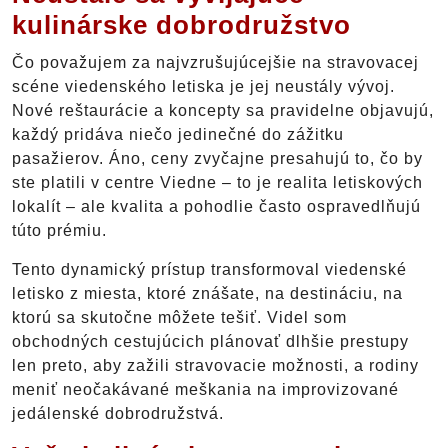
kulinárske dobrodružstvo
Čo považujem za najvzrušujúcejšie na stravovacej
scéne viedenského letiska je jej neustály vývoj.
Nové reštaurácie a koncepty sa pravidelne objavujú,
každý pridáva niečo jedinečné do zážitku
pasažierov. Áno, ceny zvyčajne presahujú to, čo by
ste platili v centre Viedne – to je realita letiskových
lokalít – ale kvalita a pohodlie často ospravedlňujú
túto prémiu.
Tento dynamický prístup transformoval viedenské
letisko z miesta, ktoré znášate, na destináciu, na
ktorú sa skutočne môžete tešiť. Videl som
obchodných cestujúcich plánovať dlhšie prestupy
len preto, aby zažili stravovacie možnosti, a rodiny
meniť neočakávané meškania na improvizované
jedálenské dobrodružstvá.