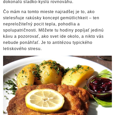
dokonalú sladko-kyslú rovnováhu.
Čo mám na tomto mieste najradšej je to, ako
stelesňuje rakúsky koncept gemütlichkeit – ten
nepreložiteľný pocit tepla, pohodlia a
spolupatričnosti. Môžete tu hodiny popíjať jedinú
kávu a pozorovať, ako svet ide okolo, a nikto vás
nebude ponáhľať. Je to antitézou typického
letiskového stresu.