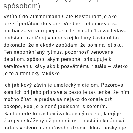
spôsobom)
Vstúpiť do Zimmermann Café Restaurant je ako
prejsť portálom do starej Viedne. Toto miesto sa
nachádza vo verejnej časti Terminálu 1 a zachytáva
podstatu tradičnej viedenskej kultúry kaviarní tak
dokonale, že niekedy zabúdam, že som na letisku.
Ten neponáhľaný rytmus, pozornosť venovaná
detailom, spôsob, akým personál pristupuje k
servírovaniu kávy ako k posvätnému rituálu – všetko
je to autenticky rakúske.
Ich jablkový závin je umeleckým dielom. Pozoroval
som ich pri jeho príprave a cesto je tak tenké, že ním
možno čítať, a predsa sa nejako dokonale drží
pokope, keď je plnené jabĺčkami s korením.
Sachertorte tu zachováva tradičný recept, ktorý je
žiarljivo strážený už generácie – hustá čokoládová
torta s vrstvou marhuľového džemu, ktorá poskytuje