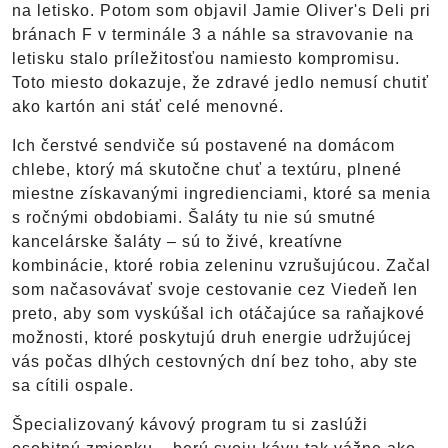
na letisko. Potom som objavil Jamie Oliver's Deli pri
bránach F v terminále 3 a náhle sa stravovanie na
letisku stalo príležitosťou namiesto kompromisu.
Toto miesto dokazuje, že zdravé jedlo nemusí chutiť
ako kartón ani stáť celé menovné.
Ich čerstvé sendviče sú postavené na domácom
chlebe, ktorý má skutočne chuť a textúru, plnené
miestne získavanými ingredienciami, ktoré sa menia
s ročnými obdobiami. Šaláty tu nie sú smutné
kancelárske šaláty – sú to živé, kreatívne
kombinácie, ktoré robia zeleninu vzrušujúcou. Začal
som načasovávať svoje cestovanie cez Viedeň len
preto, aby som vyskúšal ich otáčajúce sa raňajkové
možnosti, ktoré poskytujú druh energie udržujúcej
vás počas dlhých cestovných dní bez toho, aby ste
sa cítili ospale.
Špecializovaný kávový program tu si zaslúži