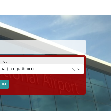
РОД
на (все районы)
ены