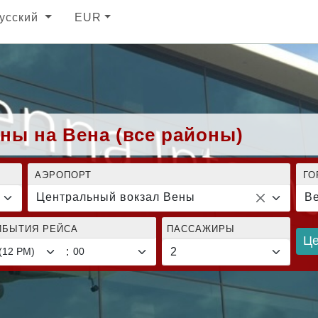
усский
EUR
ны на Вена (все районы)
АЭРОПОРТ
ГО
Центральный вокзал Вены
Ве
ИБЫТИЯ РЕЙСА
ПАССАЖИРЫ
Ц
: