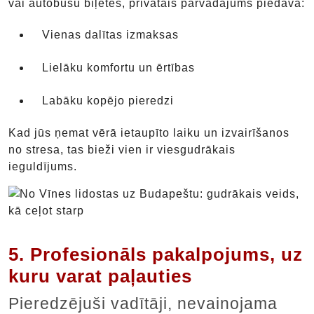
vai autobusu biļetes, privātais pārvadājums piedāvā:
Vienas dalītas izmaksas
Lielāku komfortu un ērtības
Labāku kopējo pieredzi
Kad jūs ņemat vērā ietaupīto laiku un izvairīšanos
no stresa, tas bieži vien ir viesgudrākais
ieguldījums.
5. Profesionāls pakalpojums, uz
kuru varat paļauties
Pieredzējuši vadītāji, nevainojama