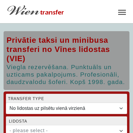
Privātie taksi un minibusa
transferi no Vīnes lidostas
(VIE)
Viegla rezervēšana. Punktuāls un
uzticams pakalpojums. Profesionāli,
daudzvalodu šoferi. Kopš 1998. gada.
TRANSFER TYPE
LIDOSTA
- please select -