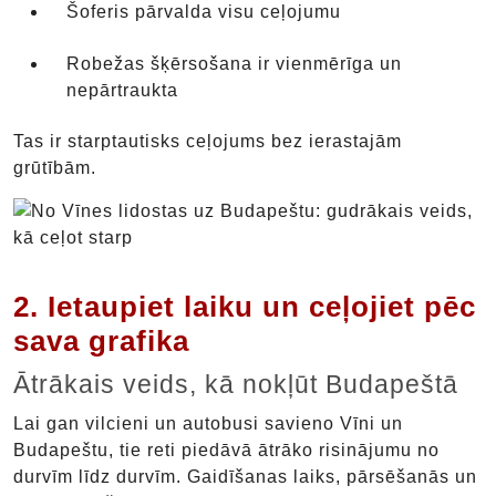
Šoferis pārvalda visu ceļojumu
Robežas šķērsošana ir vienmērīga un
nepārtraukta
Tas ir starptautisks ceļojums bez ierastajām
grūtībām.
2. Ietaupiet laiku un ceļojiet pēc
sava grafika
Ātrākais veids, kā nokļūt Budapeštā
Lai gan vilcieni un autobusi savieno Vīni un
Budapeštu, tie reti piedāvā ātrāko risinājumu no
durvīm līdz durvīm. Gaidīšanas laiks, pārsēšanās un