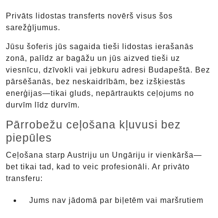
Privāts lidostas transferts novērš visus šos
sarežģījumus.
Jūsu šoferis jūs sagaida tieši lidostas ierašanās
zonā, palīdz ar bagāžu un jūs aizved tieši uz
viesnīcu, dzīvokli vai jebkuru adresi Budapeštā. Bez
pārsēšanās, bez neskaidrībām, bez izšķiestās
enerģijas—tikai gluds, nepārtraukts ceļojums no
durvīm līdz durvīm.
Pārrobežu ceļošana kļuvusi bez
piepūles
Ceļošana starp Austriju un Ungāriju ir vienkārša—
bet tikai tad, kad to veic profesionāli. Ar privāto
transferu:
Jums nav jādomā par biļetēm vai maršrutiem