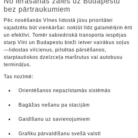
No ierašanās zāles uz Budapestu
bez pārtraukumiem
Pēc nosēšanās Vīnes lidostā jūsu prioritātei
vajadzētu būt vienkāršai: nokļūt līdz galamērķim ērti
un efektīvi. Tomēr sabiedriskā transporta iespējas
starp Vīni un Budapestu bieži ietver vairākus soļus
—lidostas vilcienus, pilsētas pārsēšanos,
starptautiskos dzelzceļa maršrutus vai autobusu
termināļus.
Tas nozīmē:
Orientēšanos nepazīstamās sistēmās
Bagāžas nešanu pa stacijām
Gaidīšanu uz savienojumiem
Grafiku pārvaldīšanu svešā valstī