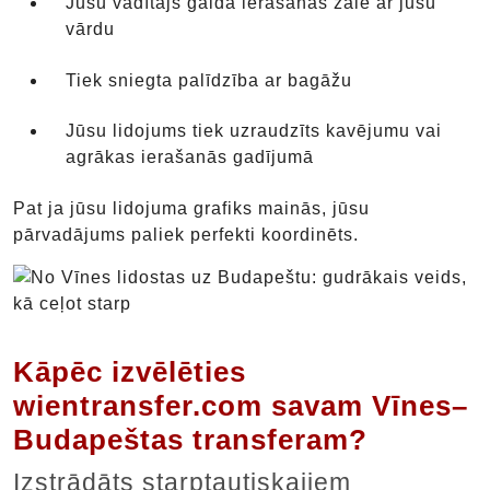
Jūsu vadītājs gaida ierašanās zālē ar jūsu
vārdu
Tiek sniegta palīdzība ar bagāžu
Jūsu lidojums tiek uzraudzīts kavējumu vai
agrākas ierašanās gadījumā
Pat ja jūsu lidojuma grafiks mainās, jūsu
pārvadājums paliek perfekti koordinēts.
Kāpēc izvēlēties
wientransfer.com savam Vīnes–
Budapeštas transferam?
Izstrādāts starptautiskajiem