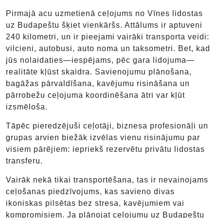
Pirmajā acu uzmetienā ceļojums no Vīnes lidostas
uz Budapeštu šķiet vienkāršs. Attālums ir aptuveni
240 kilometri, un ir pieejami vairāki transporta veidi:
vilcieni, autobusi, auto noma un taksometri. Bet, kad
jūs nolaidaties—iespējams, pēc gara lidojuma—
realitāte kļūst skaidra. Savienojumu plānošana,
bagāžas pārvaldīšana, kavējumu risināšana un
pārrobežu ceļojuma koordinēšana ātri var kļūt
izsmēloša.
Tāpēc pieredzējuši ceļotāji, biznesa profesionāļi un
grupas arvien biežāk izvēlas vienu risinājumu par
visiem pārējiem: iepriekš rezervētu privātu lidostas
transferu.
Vairāk nekā tikai transportēšana, tas ir nevainojams
ceļošanas piedzīvojums, kas savieno divas
ikoniskas pilsētas bez stresa, kavējumiem vai
kompromisiem. Ja plānojat ceļojumu uz Budapeštu