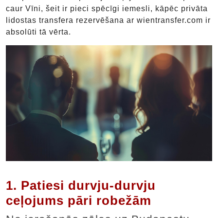
caur Vīni, šeit ir pieci spēcīgi iemesli, kāpēc privāta
lidostas transfera rezervēšana ar wientransfer.com ir
absolūti tā vērta.
1. Patiesi durvju-durvju
ceļojums pāri robežām