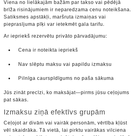
Viena no lielākajām bažām par takso vai pēdējā
brīža risinājumiem ir neparedzama cenu noteikšana.
Satiksmes apstākļi, maršruta izmaiņas vai
pieprasījuma pīķi var ietekmēt gala tarifu.
Ar iepriekš rezervētu privāto pārvadājumu:
Cena ir noteikta iepriekš
Nav slēptu maksu vai papildu izmaksu
Pilnīga caurspīdīgums no paša sākuma
Jūs zināt precīzi, ko maksājat—pirms jūsu ceļojums
pat sākas.
Izmaksu ziņā efektīvs grupām
Ceļojot ar divām vai vairāk personām, vērtība kļūst
vēl skaidrāka. Tā vietā, lai pirktu vairākas vilciena