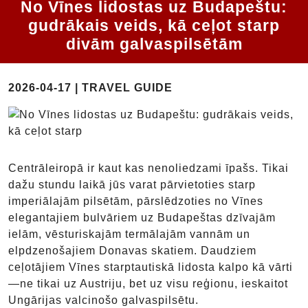
No Vīnes lidostas uz Budapeštu:
gudrākais veids, kā ceļot starp
divām galvaspilsētām
2026-04-17 | TRAVEL GUIDE
Centrāleiropā ir kaut kas nenoliedzami īpašs. Tikai
dažu stundu laikā jūs varat pārvietoties starp
imperiālajām pilsētām, pārslēdzoties no Vīnes
elegantajiem bulvāriem uz Budapeštas dzīvajām
ielām, vēsturiskajām termālajām vannām un
elpdzenošajiem Donavas skatiem. Daudziem
ceļotājiem Vīnes starptautiskā lidosta kalpo kā vārti
—ne tikai uz Austriju, bet uz visu reģionu, ieskaitot
Ungārijas valcinošo galvaspilsētu.