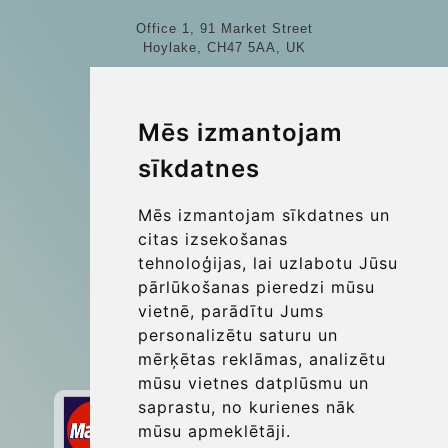
Office 1, 91 Market Street
Hoylake, CH47 5AA, UK
Company number: 07800530
© 2026 Kraken Travel Ltd.
Mēs izmantojam
sīkdatnes
More
Blog
Mēs izmantojam sīkdatnes un
Update cookies preferences
citas izsekošanas
tehnoloģijas, lai uzlabotu Jūsu
pārlūkošanas pieredzi mūsu
Contact
vietnē, parādītu Jums
info@wientransfer.com
personalizētu saturu un
mērķētas reklāmas, analizētu
Secure Payment with STRIPE
mūsu vietnes datplūsmu un
saprastu, no kurienes nāk
mūsu apmeklētāji.