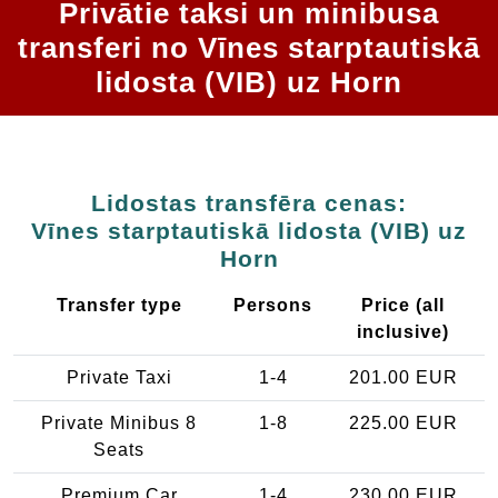
Privātie taksi un minibusa
transferi no Vīnes starptautiskā
lidosta (VIB) uz Horn
Lidostas transfēra cenas:
Vīnes starptautiskā lidosta (VIB) uz
Horn
Transfer type
Persons
Price (all
inclusive)
Private Taxi
1-4
201.00 EUR
Private Minibus 8
1-8
225.00 EUR
Seats
Premium Car
1-4
230.00 EUR