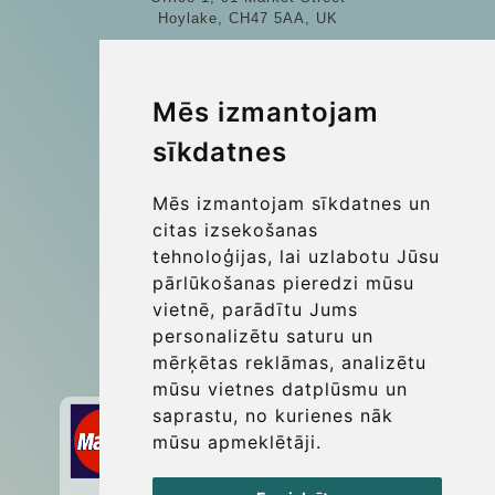
Hoylake, CH47 5AA, UK
Company number: 07800530
© 2026 Kraken Travel Ltd.
Mēs izmantojam
sīkdatnes
More
Blog
Mēs izmantojam sīkdatnes un
Update cookies preferences
citas izsekošanas
tehnoloģijas, lai uzlabotu Jūsu
pārlūkošanas pieredzi mūsu
Contact
vietnē, parādītu Jums
info@wientransfer.com
personalizētu saturu un
mērķētas reklāmas, analizētu
Secure Payment with STRIPE
mūsu vietnes datplūsmu un
saprastu, no kurienes nāk
mūsu apmeklētāji.