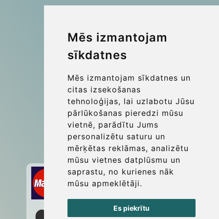
Company number: 07800530
© 2026 Kraken Travel Ltd.
Mēs izmantojam
sīkdatnes
More
Blog
Mēs izmantojam sīkdatnes un
Update cookies preferences
citas izsekošanas
tehnoloģijas, lai uzlabotu Jūsu
pārlūkošanas pieredzi mūsu
Contact
vietnē, parādītu Jums
info@wientransfer.com
personalizētu saturu un
mērķētas reklāmas, analizētu
Secure Payment with STRIPE
mūsu vietnes datplūsmu un
saprastu, no kurienes nāk
mūsu apmeklētāji.
Es piekrītu