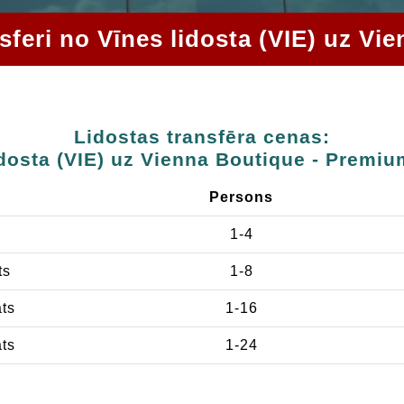
nsferi no Vīnes lidosta (VIE) uz V
Lidostas transfēra cenas:
idosta (VIE) uz Vienna Boutique - Premiu
Persons
1-4
ts
1-8
ats
1-16
ats
1-24