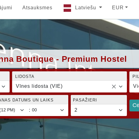
ājumi
Atsauksmes
Latviešu
EUR
ienna Boutique - Premium Hostel
LIDOSTA
PI
Vīnes lidosta (VIE)
Vi
ANAS DATUMS UN LAIKS
PASAŽIERI
Ce
: