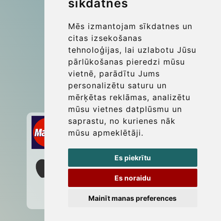
sīkdatnes
More
Blog
Mēs izmantojam sīkdatnes un
Update cookies preferences
citas izsekošanas
tehnoloģijas, lai uzlabotu Jūsu
pārlūkošanas pieredzi mūsu
Contact
vietnē, parādītu Jums
info@wientransfer.com
personalizētu saturu un
mērķētas reklāmas, analizētu
Secure Payment with STRIPE
mūsu vietnes datplūsmu un
saprastu, no kurienes nāk
mūsu apmeklētāji.
Es piekrītu
Es noraidu
Mainīt manas preferences