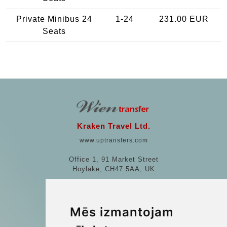
Private Minibus 24
1-24
231.00 EUR
Seats
Kraken Travel Ltd.
www.uptransfers.com
Office 1, 91 Market Street
Hoylake, CH47 5AA, UK
Company number: 07800530
© 2026 Kraken Travel Ltd.
Mēs izmantojam