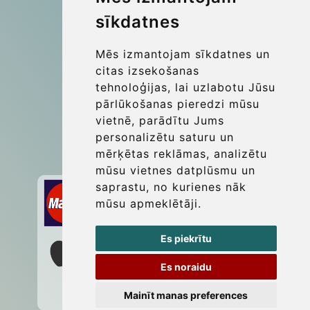
sīkdatnes
More
Blog
Mēs izmantojam sīkdatnes un
Update cookies preferences
citas izsekošanas
tehnoloģijas, lai uzlabotu Jūsu
pārlūkošanas pieredzi mūsu
Contact
vietnē, parādītu Jums
info@wientransfer.com
personalizētu saturu un
mērķētas reklāmas, analizētu
Secure Payment with STRIPE
mūsu vietnes datplūsmu un
saprastu, no kurienes nāk
mūsu apmeklētāji.
Es piekrītu
Es noraidu
Mainīt manas preferences