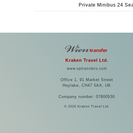
Private Minibus 24 Se
Kraken Travel Ltd.
www.uptransfers.com
Office 1, 91 Market Street
Hoylake, CH47 5AA, UK
Company number: 07800530
© 2026 Kraken Travel Ltd.