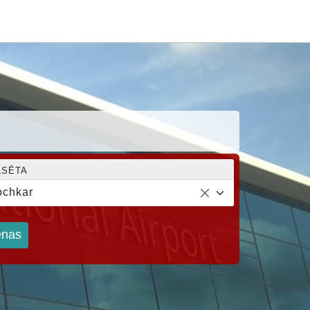
LSĒTA
chkar
nas