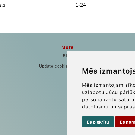
ats
1-24
More
Blog
Update cookies preferences
Mēs izmantoj
Mēs izmantojam sīkda
uzlabotu Jūsu pārlū
personalizētu saturu
datplūsmu un sapras
Es piekrītu
Es nor