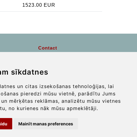
1523.00 EUR
Contact
info@wientransfer.com
am sīkdatnes
Secure Payment with STRIPE
tnes un citas izsekošanas tehnoloģijas, lai
košanas pieredzi mūsu vietnē, parādītu Jums
 un mērķētas reklāmas, analizētu mūsu vietnes
tu, no kurienes nāk mūsu apmeklētāji.
aidu
Mainīt manas preferences