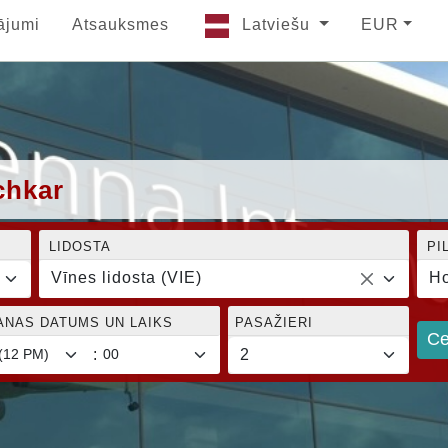
ājumi
Atsauksmes
Latviešu
EUR
chkar
LIDOSTA
PI
Vīnes lidosta (VIE)
Ho
ANAS DATUMS UN LAIKS
PASAŽIERI
Ce
: