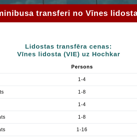
 minibusa transferi no Vīnes lidost
Lidostas transfēra cenas:
Vīnes lidosta (VIE) uz Hochkar
Persons
1-4
ts
1-8
1-4
ats
1-8
ats
1-16