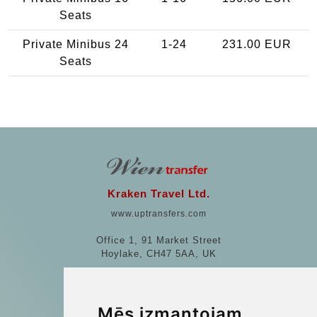
Seats
Private Minibus 24
1-24
231.00 EUR
Seats
Kraken Travel Ltd.
www.uptransfers.com
Office 1, 91 Market Street
Hoylake, CH47 5AA, UK
Company number: 07800530
© 2026 Kraken Travel Ltd.
Mēs izmantojam