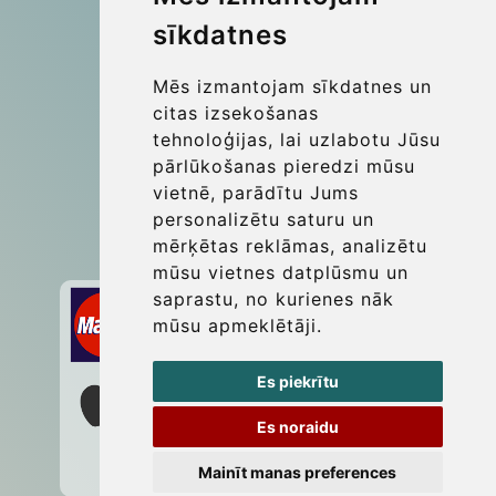
sīkdatnes
More
Blog
Mēs izmantojam sīkdatnes un
Update cookies preferences
citas izsekošanas
tehnoloģijas, lai uzlabotu Jūsu
pārlūkošanas pieredzi mūsu
Contact
vietnē, parādītu Jums
info@wientransfer.com
personalizētu saturu un
mērķētas reklāmas, analizētu
Secure Payment with STRIPE
mūsu vietnes datplūsmu un
saprastu, no kurienes nāk
mūsu apmeklētāji.
Es piekrītu
Es noraidu
Mainīt manas preferences