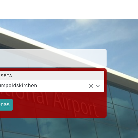
LSĒTA
mpoldskirchen
nas