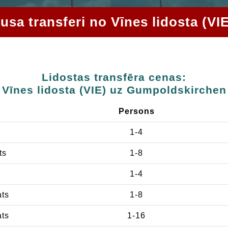
busa transferi no Vīnes lidosta (
Lidostas transfēra cenas:
Vīnes lidosta (VIE) uz Gumpoldskirchen
Persons
1-4
ts
1-8
1-4
ats
1-8
ats
1-16