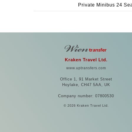
Private Minibus 24 Se
Kraken Travel Ltd.
www.uptransfers.com
Office 1, 91 Market Street
Hoylake, CH47 5AA, UK
Company number: 07800530
© 2026 Kraken Travel Ltd.