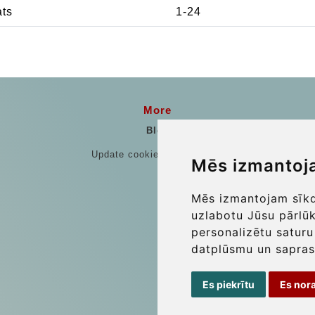
ats
1-24
More
Blog
Update cookies preferences
Mēs izmantoj
Mēs izmantojam sīkda
uzlabotu Jūsu pārlū
personalizētu saturu
datplūsmu un sapras
Es piekrītu
Es nor