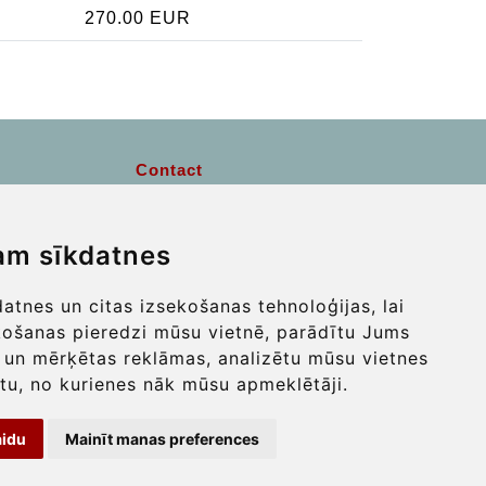
270.00 EUR
Contact
info@wientransfer.com
am sīkdatnes
Secure Payment with STRIPE
tnes un citas izsekošanas tehnoloģijas, lai
košanas pieredzi mūsu vietnē, parādītu Jums
 un mērķētas reklāmas, analizētu mūsu vietnes
tu, no kurienes nāk mūsu apmeklētāji.
aidu
Mainīt manas preferences