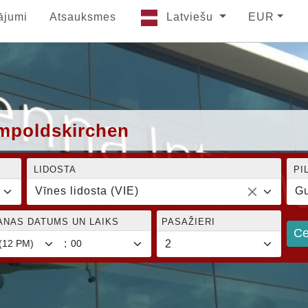
ājumi
Atsauksmes
Latviešu
EUR
umpoldskirchen
LIDOSTA
PI
Vīnes lidosta (VIE)
Gu
ANAS DATUMS UN LAIKS
PASAŽIERI
Ce
: