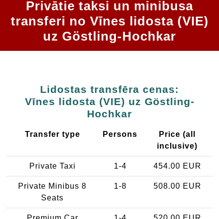
Privātie taksi un minibusa
transferi no Vīnes lidosta (VIE)
uz Göstling-Hochkar
Lidostas transfēra cenas:
Vīnes lidosta (VIE) uz Göstling-
Hochkar
Transfer type
Persons
Price (all
inclusive)
Private Taxi
1-4
454.00 EUR
Private Minibus 8
1-8
508.00 EUR
Seats
Premium Car
1-4
520.00 EUR