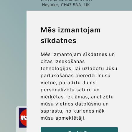
Hoylake, CH47 5AA, UK
Company number: 07800530
© 2026 Kraken Travel Ltd.
Mēs izmantojam
sīkdatnes
More
Blog
Mēs izmantojam sīkdatnes un
Update cookies preferences
citas izsekošanas
tehnoloģijas, lai uzlabotu Jūsu
pārlūkošanas pieredzi mūsu
Contact
vietnē, parādītu Jums
info@wientransfer.com
personalizētu saturu un
mērķētas reklāmas, analizētu
Secure Payment with STRIPE
mūsu vietnes datplūsmu un
saprastu, no kurienes nāk
mūsu apmeklētāji.