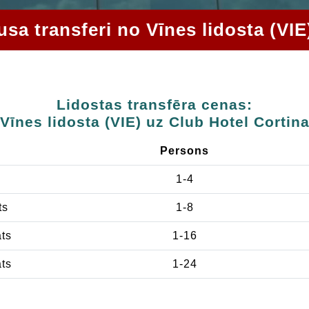
usa transferi no Vīnes lidosta (VI
Lidostas transfēra cenas:
Vīnes lidosta (VIE) uz Club Hotel Cortin
Persons
1-4
ts
1-8
ats
1-16
ats
1-24