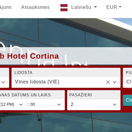
ājumi
Atsauksmes
Latviešu
EUR
ub Hotel Cortina
LIDOSTA
PI
Vīnes lidosta (VIE)
Cl
ANAS DATUMS UN LAIKS
PASAŽIERI
Ce
: