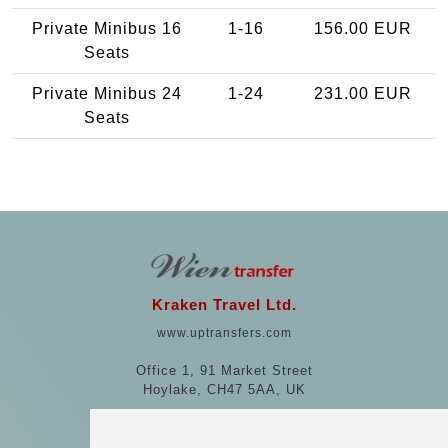
Private Minibus 16
1-16
156.00 EUR
Seats
Private Minibus 24
1-24
231.00 EUR
Seats
Kraken Travel Ltd.
www.uptransfers.com
Office 1, 91 Market Street
Hoylake, CH47 5AA, UK
Company number: 07800530