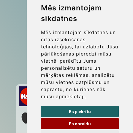
© 2026 Kraken Travel Ltd.
Mēs izmantojam
sīkdatnes
More
Blog
Mēs izmantojam sīkdatnes un
Update cookies preferences
citas izsekošanas
tehnoloģijas, lai uzlabotu Jūsu
pārlūkošanas pieredzi mūsu
Contact
vietnē, parādītu Jums
info@wientransfer.com
personalizētu saturu un
mērķētas reklāmas, analizētu
Secure Payment with STRIPE
mūsu vietnes datplūsmu un
saprastu, no kurienes nāk
mūsu apmeklētāji.
Es piekrītu
Es noraidu