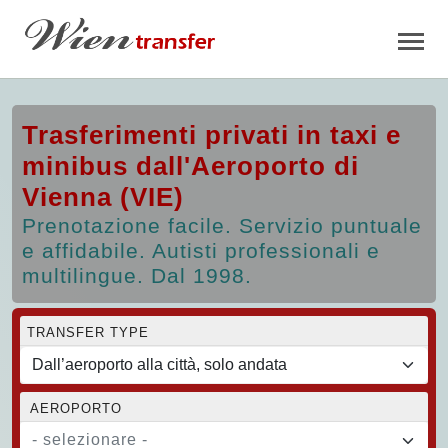
Trasferimenti privati in taxi e
minibus dall'Aeroporto di
Vienna (VIE)
Prenotazione facile. Servizio puntuale
e affidabile. Autisti professionali e
multilingue. Dal 1998.
TRANSFER TYPE
AEROPORTO
- selezionare -