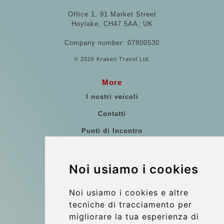
Office 1, 91 Market Street
Hoylake, CH47 5AA, UK
Company number: 07800530
© 2026 Kraken Travel Ltd.
More
I nostri veicoli
Contatti
Punti di Incontro
Commenti di clienti
Riferimenti
Noi usiamo i cookies
Guida di Viaggio
Noi usiamo i cookies e altre
Update cookies preferences
tecniche di tracciamento per
migliorare la tua esperienza di