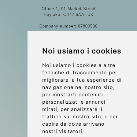
Office 1, 91 Market Street
Hoylake, CH47 5AA, UK
Company number: 07800530
© 2026 Kraken Travel Ltd.
Noi usiamo i cookies
More
I nostri veicoli
Noi usiamo i cookies e altre
Contatti
tecniche di tracciamento per
migliorare la tua esperienza di
Punti di Incontro
navigazione nel nostro sito,
Commenti di clienti
per mostrarti contenuti
Riferimenti
personalizzati e annunci
mirati, per analizzare il
Guida di Viaggio
traffico sul nostro sito, e per
Update cookies preferences
capire da dove arrivano i
nostri visitatori.