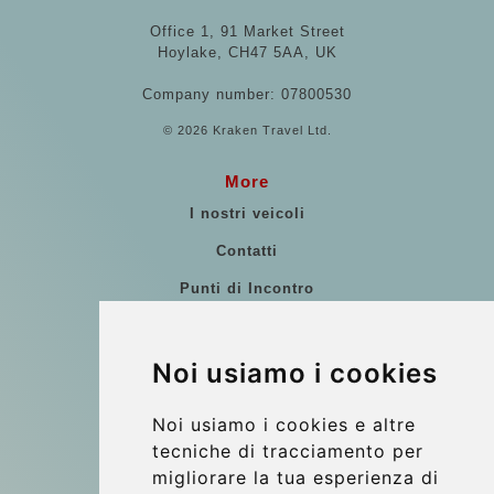
Office 1, 91 Market Street
Hoylake, CH47 5AA, UK
Company number: 07800530
© 2026 Kraken Travel Ltd.
More
I nostri veicoli
Contatti
Punti di Incontro
Commenti di clienti
Riferimenti
Noi usiamo i cookies
Guida di Viaggio
Noi usiamo i cookies e altre
Update cookies preferences
tecniche di tracciamento per
migliorare la tua esperienza di