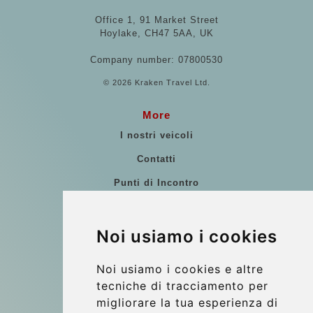
Office 1, 91 Market Street
Hoylake, CH47 5AA, UK
Company number: 07800530
© 2026 Kraken Travel Ltd.
More
I nostri veicoli
Contatti
Punti di Incontro
Commenti di clienti
Riferimenti
Noi usiamo i cookies
Guida di Viaggio
Noi usiamo i cookies e altre
Update cookies preferences
tecniche di tracciamento per
migliorare la tua esperienza di