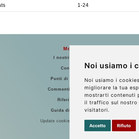
ats
1-24
More
I nostri veicoli
Noi usiamo i 
Contatti
Punti di Incontro
Noi usiamo i cookies
migliorare la tua es
Commenti di clienti
mostrarti contenuti 
Riferimenti
il traffico sul nostr
visitatori.
Guida di Viaggio
Update cookies preferences
Accetto
Rifiuto