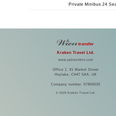
Private Minibus 24 Se
Kraken Travel Ltd.
www.uptransfers.com
Office 1, 91 Market Street
Hoylake, CH47 5AA, UK
Company number: 07800530
© 2026 Kraken Travel Ltd.