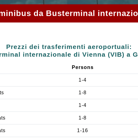
e minibus da Busterminal internazi
Prezzi dei trasferimenti aeroportuali:
minal internazionale di Vienna (VIB) a 
Persons
1-4
ts
1-8
1-4
ats
1-8
ats
1-16