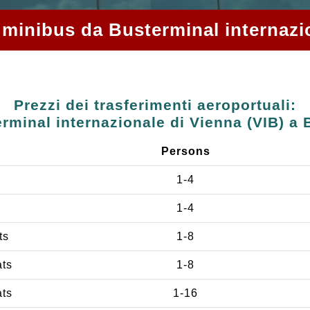
 e minibus da Busterminal internaz
Prezzi dei trasferimenti aeroportuali:
rminal internazionale di Vienna (VIB) a
Persons
1-4
1-4
ts
1-8
ats
1-8
ats
1-16