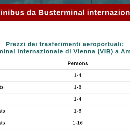
 minibus da Busterminal internazio
Prezzi dei trasferimenti aeroportuali:
inal internazionale di Vienna (VIB) a A
Persons
1-4
ts
1-8
1-4
ats
1-8
ats
1-16