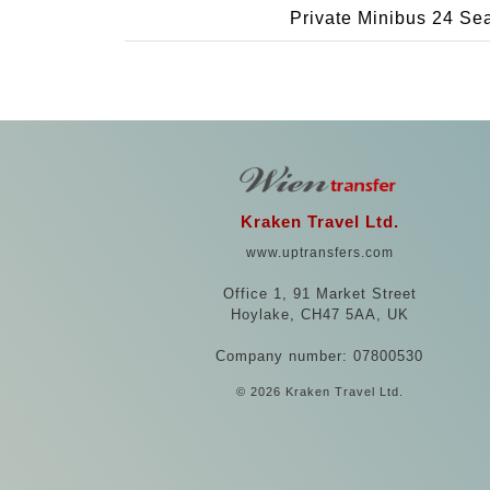
Private Minibus 24 Se
Kraken Travel Ltd.
www.uptransfers.com
Office 1, 91 Market Street
Hoylake, CH47 5AA, UK
Company number: 07800530
© 2026 Kraken Travel Ltd.