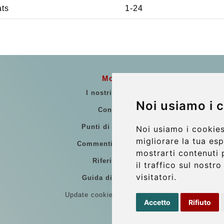
ats
1-24
More
I nostri veicoli
Noi usiamo i 
Contatti
Punti di Incontro
Noi usiamo i cookies
migliorare la tua es
Commenti di clienti
mostrarti contenuti 
Riferimenti
il traffico sul nostr
visitatori.
Guida di Viaggio
Update cookies preferences
Accetto
Rifiuto